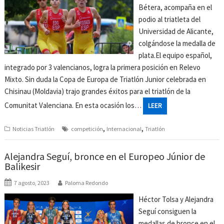
Bétera, acompaña en el
podio al triatleta del
Universidad de Alicante,
colgándose la medalla de
plata.El equipo español,
integrado por 3 valencianos, logra la primera posición en Relevo
Mixto. Sin duda la Copa de Europa de Triatlón Junior celebrada en
Chisinau (Moldavia) trajo grandes éxitos para el triatlón de la
Comunitat Valenciana. En esta ocasión los…
LEER
,
,
Noticias Triatlón
competición
Internacional
Triatlón
Alejandra Seguí, bronce en el Europeo Júnior de
Balikesir
7 agosto, 2023
Paloma Redondo
Héctor Tolsa y Alejandra
Seguí consiguen la
medallas de bronce en el