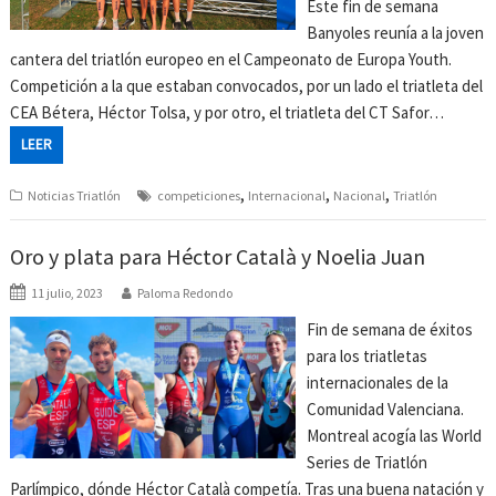
Este fin de semana
Banyoles reunía a la joven
cantera del triatlón europeo en el Campeonato de Europa Youth.
Competición a la que estaban convocados, por un lado el triatleta del
CEA Bétera, Héctor Tolsa, y por otro, el triatleta del CT Safor…
LEER
,
,
,
Noticias Triatlón
competiciones
Internacional
Nacional
Triatlón
Oro y plata para Héctor Català y Noelia Juan
11 julio, 2023
Paloma Redondo
Fin de semana de éxitos
para los triatletas
internacionales de la
Comunidad Valenciana.
Montreal acogía las World
Series de Triatlón
Parlímpico, dónde Héctor Català competía. Tras una buena natación y