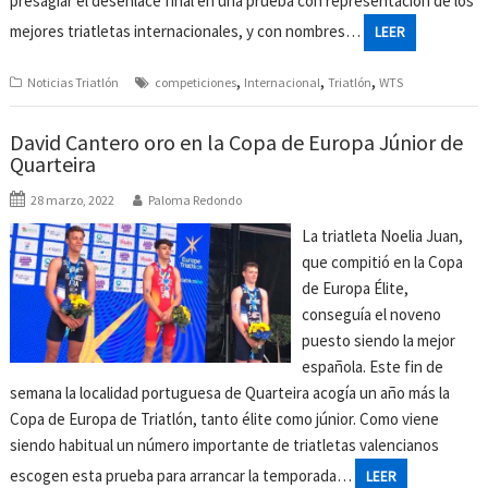
presagiar el desenlace final en una prueba con representación de los
mejores triatletas internacionales, y con nombres…
LEER
,
,
,
Noticias Triatlón
competiciones
Internacional
Triatlón
WTS
David Cantero oro en la Copa de Europa Júnior de
Quarteira
28 marzo, 2022
Paloma Redondo
La triatleta Noelia Juan,
que compitió en la Copa
de Europa Élite,
conseguía el noveno
puesto siendo la mejor
española. Este fin de
semana la localidad portuguesa de Quarteira acogía un año más la
Copa de Europa de Triatlón, tanto élite como júnior. Como viene
siendo habitual un número importante de triatletas valencianos
escogen esta prueba para arrancar la temporada…
LEER