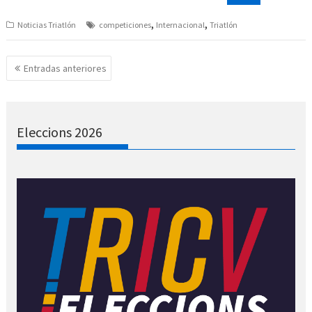
,
,
Noticias Triatlón
competiciones
Internacional
Triatlón
Navegación
Entradas anteriores
de
entradas
Eleccions 2026