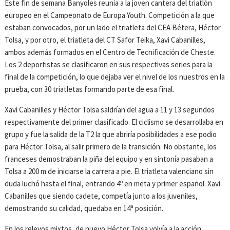
Este fin de semana Banyoles reunía a la joven cantera del triatlón
europeo en el Campeonato de Europa Youth. Competición a la que
estaban convocados, por un lado el triatleta del CEA Bétera, Héctor
Tolsa, y por otro, el triatleta del CT Safor Teika, Xavi Cabanilles,
ambos además formados en el Centro de Tecnificación de Cheste.
Los 2 deportistas se clasificaron en sus respectivas series para la
final de la competición, lo que dejaba ver el nivel de los nuestros en la
prueba, con 30 triatletas formando parte de esa final.
Xavi Cabanilles y Héctor Tolsa saldrían del agua a 11 y 13 segundos
respectivamente del primer clasificado. El ciclismo se desarrollaba en
grupo y fue la salida de la T2 la que abriría posibilidades a ese podio
para Héctor Tolsa, al salir primero de la transición. No obstante, los
franceses demostraban la piña del equipo y en sintonía pasaban a
Tolsa a 200 m de iniciarse la carrera a pie. El triatleta valenciano sin
duda luchó hasta el final, entrando 4º en meta y primer español. Xavi
Cabanilles que siendo cadete, competía junto a los juveniles,
demostrando su calidad, quedaba en 14ª posición.
En los relevos mixtos, de nuevo Héctor Tolsa volvía a la acción.