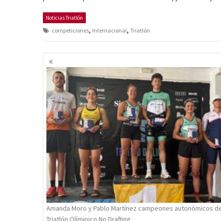
Noticias Triatlón
,
,
competiciones
Internacional
Triatlón
Navegación
de
entradas
Amanda Moro y Pablo Martínez campeones autonómicos d
Triatlón Olímipico No Drafting