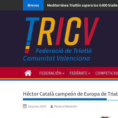
Skip
Breves
Mediterránea Triatlón supera los 6.600 triatl
to
content
FEDERACIÓN
FEDÉRATE
COMPETICIO
Héctor Català campeón de Europa de Triat
16 junio, 2025
Paloma Redondo