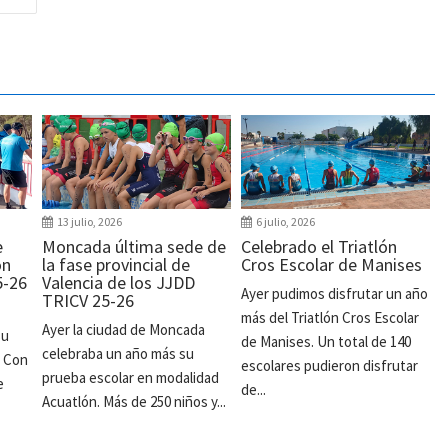
13 julio, 2026
6 julio, 2026
e
Moncada última sede de
Celebrado el Triatlón
ón
la fase provincial de
Cros Escolar de Manises
5-26
Valencia de los JJDD
Ayer pudimos disfrutar un año
TRICV 25-26
más del Triatlón Cros Escolar
Ayer la ciudad de Moncada
su
de Manises. Un total de 140
celebraba un año más su
. Con
escolares pudieron disfrutar
prueba escolar en modalidad
e
de...
Acuatlón. Más de 250 niños y...