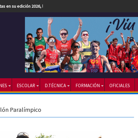
etas en su edición 2026, la más numerosa hasta la fecha
NES
ESCOLAR
D.TÉCNICA
FORMACIÓN
OFICIALES
lón Paralímpico