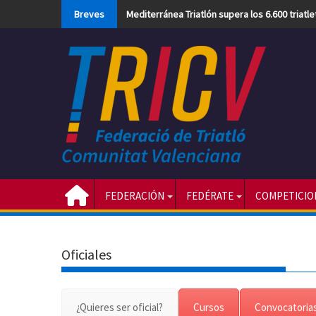
Skip
Breves
Mediterránea Triatlón supera los 6.600 triatl
to
content
FEDERACIÓN
FEDÉRATE
COMPETICIO
Oficiales
¿Quieres ser oficial?
Cursos
Convocatoria