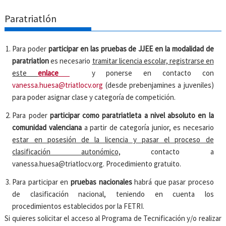
Paratriatlón
Para poder
participar en las pruebas de JJEE en la modalidad de
paratriatlon
es necesario
tramitar licencia escolar, registrarse en
este
enlace
y ponerse en contacto con
vanessa.huesa@triatlocv.org
(desde prebenjamines a juveniles)
para poder asignar clase y categoría de competición.
Para poder
participar como paratriatleta a nivel absoluto en la
comunidad valenciana
a partir de categoría junior, es necesario
estar en posesión de la licencia y pasar el proceso de
clasificación autonómico,
contacto a
vanessa.huesa@triatlocv.org. Procedimiento gratuito.
Para participar en
pruebas nacionales
habrá que pasar proceso
de clasificación nacional, teniendo en cuenta los
procedimientos establecidos por la FETRI.
Si quieres solicitar el acceso al Programa de Tecnificación y/o realizar