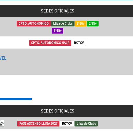
SEDES OFICIALES
CPTO. AUTONÓMICO
Lliga de Clubs
1ª Div
2ª Div
3ª Div
CPTO. AUTONÓMICO HALF
RKTCV
VEL
SEDES OFICIALES
T
atló
FASE ASCENSO LLIGA 2027
RKTCV
Lliga de Clubs
SAL
CO