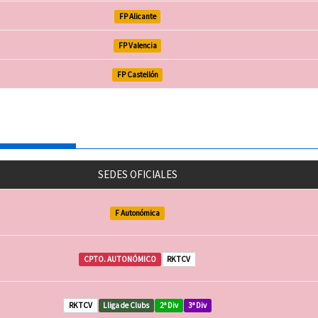
FP Alicante
FP Valencia
FP Castellón
SEDES OFICIALES
F Autonómica
CPTO. AUTONÓMICO
RKTCV
RKTCV
Lliga de Clubs
2ª Div
3ª Div