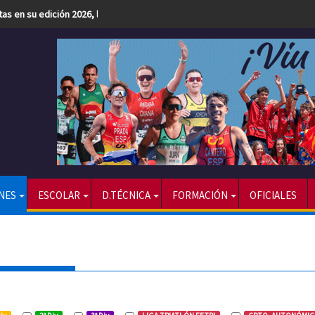
etas en su edición 2026, la más numerosa hasta la fecha
NES
ESCOLAR
D.TÉCNICA
FORMACIÓN
OFICIALES