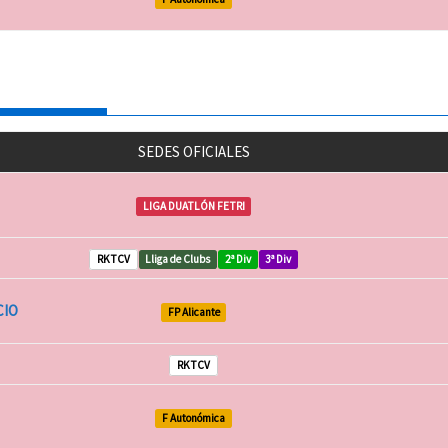
SEDES OFICIALES
LIGA DUATLÓN FETRI
RKTCV
Lliga de Clubs
2ª Div
3ª Div
CIO
FP Alicante
RKTCV
F Autonómica