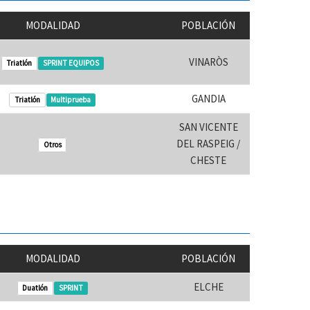
MODALIDAD
POBLACIÓN
VINARÒS
Triatlón
SPRINT EQUIPOS
GANDIA
Triatlón
Multiprueba
SAN VICENTE
DEL RASPEIG /
Otros
CHESTE
MODALIDAD
POBLACIÓN
ELCHE
Duatlón
SPRINT