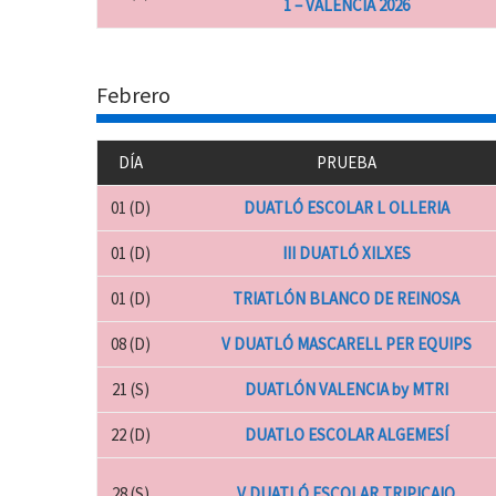
1 – VALÈNCIA 2026
Febrero
DÍA
PRUEBA
01 (D)
DUATLÓ ESCOLAR L OLLERIA
01 (D)
III DUATLÓ XILXES
01 (D)
TRIATLÓN BLANCO DE REINOSA
08 (D)
V DUATLÓ MASCARELL PER EQUIPS
21 (S)
DUATLÓN VALENCIA by MTRI
22 (D)
DUATLO ESCOLAR ALGEMESÍ
28 (S)
V DUATLÓ ESCOLAR TRIPICAIO