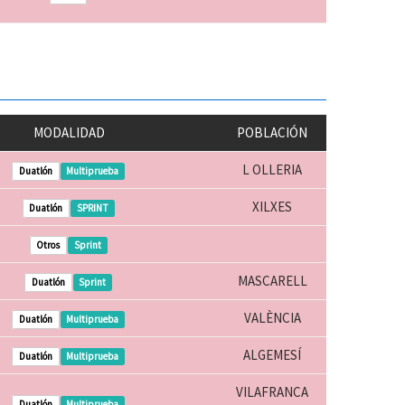
MODALIDAD
POBLACIÓN
L OLLERIA
Duatlón
Multiprueba
XILXES
Duatlón
SPRINT
Otros
Sprint
MASCARELL
Duatlón
Sprint
VALÈNCIA
Duatlón
Multiprueba
ALGEMESÍ
Duatlón
Multiprueba
VILAFRANCA
Duatlón
Multiprueba