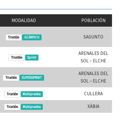
MODALIDAD
POBLACIÓN
SAGUNTO
Triatlón
OLÍMPICO
ARENALES DEL
Triatlón
Sprint
SOL – ELCHE
ARENALES DEL
Triatlón
SUPERSPRINT
SOL – ELCHE
CULLERA
Triatlón
Multiprueba
XÀBIA
Triatlón
Multiprueba