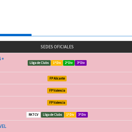
SEDES OFICIALES
 +
Lliga de Clubs
1ª Div
2ª Div
3ª Div
FP Alicante
FP Valencia
FP Valencia
RKTCV
Lliga de Clubs
1ª Div
3ª Div
VEL