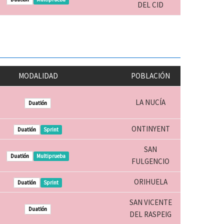
DEL CID
MODALIDAD
POBLACIÓN
LA NUCÍA
Duatlón
ONTINYENT
Duatlón
Sprint
SAN
Duatlón
Multiprueba
FULGENCIO
ORIHUELA
Duatlón
Sprint
SAN VICENTE
Duatlón
DEL RASPEIG