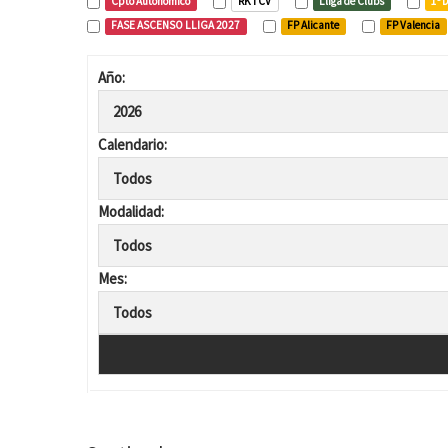
Cpto Autonómico
RKTCV
Lliga de Clubs
1ª 
FASE ASCENSO LLIGA 2027
FP Alicante
FP Valencia
Año:
Calendario:
Modalidad:
Mes: