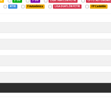
Div
2ª Div
3ª Div
LIGA TRIATLÓN FETRI
CPTO. AUTONÓMI
MTRI
F Autonómica
LIGA DUATLÓN FETRI
FP Castellón