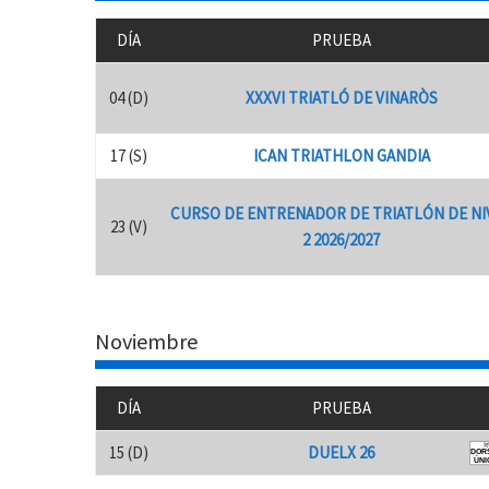
DÍA
PRUEBA
04 (D)
XXXVI TRIATLÓ DE VINARÒS
17 (S)
ICAN TRIATHLON GANDIA
CURSO DE ENTRENADOR DE TRIATLÓN DE NI
23 (V)
2 2026/2027
Noviembre
DÍA
PRUEBA
15 (D)
DUELX 26
F
ede
r
ació de
ri
Comuni
t
at
V
alenciana
DOR
ÚNI