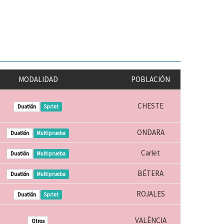
MODALIDAD
POBLACIÓN
CHESTE
Duatlón
Sprint
ONDARA
Duatlón
Multiprueba
Carlet
Duatlón
Multiprueba
BÉTERA
Duatlón
Multiprueba
ROJALES
Duatlón
Sprint
VALÈNCIA
Otros