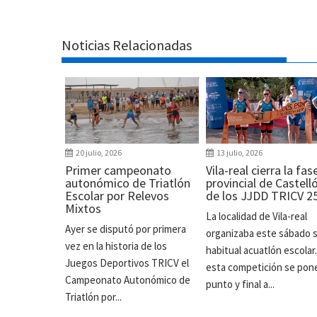
Noticias Relacionadas
20 julio, 2026
13 julio, 2026
Primer campeonato
Vila-real cierra la fas
autonómico de Triatlón
provincial de Castell
Escolar por Relevos
de los JJDD TRICV 2
Mixtos
La localidad de Vila-real
Ayer se disputó por primera
organizaba este sábado 
vez en la historia de los
habitual acuatlón escolar
Juegos Deportivos TRICV el
esta competición se pon
Campeonato Autonómico de
punto y final a...
Triatlón por...