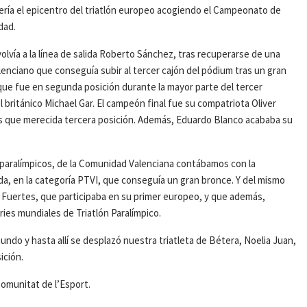
ería el epicentro del triatlón europeo acogiendo el Campeonato de
dad.
volvía a la línea de salida Roberto Sánchez, tras recuperarse de una
valenciano que conseguía subir al tercer cajón del pódium tras un gran
 que fue en segunda posición durante la mayor parte del tercer
 británico Michael Gar. El campeón final fue su compatriota Oliver
 que merecida tercera posición. Además, Eduardo Blanco acababa su
as paralímpicos, de la Comunidad Valenciana contábamos con la
, en la categoría PTVI, que conseguía un gran bronce. Y del mismo
ría Fuertes, que participaba en su primer europeo, y que además,
ries mundiales de Triatlón Paralímpico.
undo y hasta allí se desplazó nuestra triatleta de Bétera, Noelia Juan,
ición.
Comunitat de l’Esport.