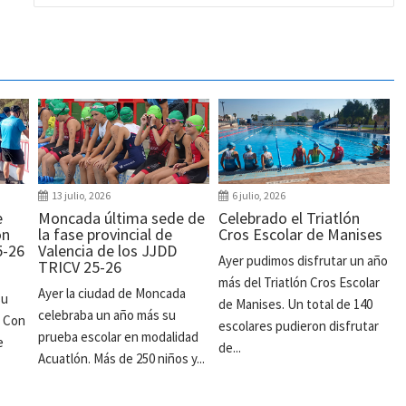
13 julio, 2026
6 julio, 2026
e
Moncada última sede de
Celebrado el Triatlón
ón
la fase provincial de
Cros Escolar de Manises
5-26
Valencia de los JJDD
Ayer pudimos disfrutar un año
TRICV 25-26
más del Triatlón Cros Escolar
Ayer la ciudad de Moncada
su
de Manises. Un total de 140
celebraba un año más su
. Con
escolares pudieron disfrutar
prueba escolar en modalidad
e
de...
Acuatlón. Más de 250 niños y...