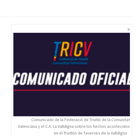
Comunicado de la Federació de Triatló de la Comunitat
Valenciana y el C.A. La Valldigna sobre los hechos acontecidos
en el Triatlón de Tavernes de la Valldigna