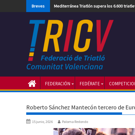
Skip
Breves
Mediterránea Triatlón supera los 6.600 triatl
to
content
FEDERACIÓN
FEDÉRATE
COMPETICIO
Roberto Sánchez Mantecón tercero de Eu
15 junio, 2026
Paloma Redondo