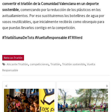
convertir el triatlón de la Comunidad Valenciana en un deporte
sostenible
, comenzando por la reducción de los plásticos en los
avituallamientos. Por eso sustituiremos los botellines de agua por
vasos reutilizables, que inicialmente recibirás como obsequio para
que puedas llevarlos contigo en la competición.
#TriatlóSumaDeTots #VueltaResponsable #TRIVerd
Noticias Triatlón
,
,
,
,
Alicante Triatlón
competiciones
Triatlón
Triatlón sostenible
Vuelta
Responsable
Navegación
de
entradas