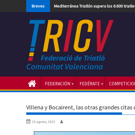
Skip
Breves
Mediterránea Triatlón supera los 6.600 triatl
to
content
FEDERACIÓN
FEDÉRATE
COMPETICIO
Villena y Bocairent, las otras grandes citas 
15 agosto, 2013