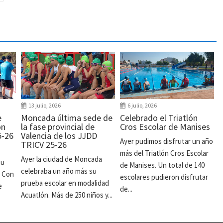
13 julio, 2026
6 julio, 2026
e
Moncada última sede de
Celebrado el Triatlón
ón
la fase provincial de
Cros Escolar de Manises
5-26
Valencia de los JJDD
Ayer pudimos disfrutar un año
TRICV 25-26
más del Triatlón Cros Escolar
Ayer la ciudad de Moncada
su
de Manises. Un total de 140
celebraba un año más su
. Con
escolares pudieron disfrutar
prueba escolar en modalidad
e
de...
Acuatlón. Más de 250 niños y...