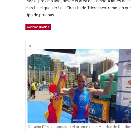
Para el próximo año, desde el Area de Competiciones de l
marcha el que será el I Circuito de Tricrossextreme, en qu
tipo de pruebas.
Noticias Triatlón
Navegación
de
entradas
Octavio Pérez conquista el bronce en el Mundial de Duatló