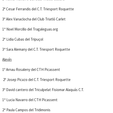
2º Cesar Ferrandis del C.T. Triesport Roquette
3º Alex Vanaclocha del Club Triatló Carlet
1ª Noel Morcillo del Tragaleguas.org
2ª Lidia Cubas del Tripuçol
3ª Sara Alemany del C.T. Triesport Roquette
Alevín
1º Arnau Rosaleny del CTH Picassent
2º Josep Picazo del C.T. Triesport Roquette
3º David cantero del Triculpelat Fisiomar Alaquás C.T.
1ª Lucia Navarro del CTH Picassent
2ª Paula Campos del Tridimonis