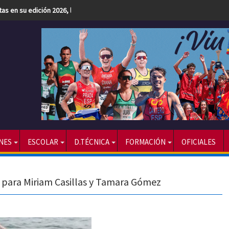
etas en su edición 2026, la más numerosa hasta la fecha
NES
ESCOLAR
D.TÉCNICA
FORMACIÓN
OFICIALES
 para Miriam Casillas y Tamara Gómez