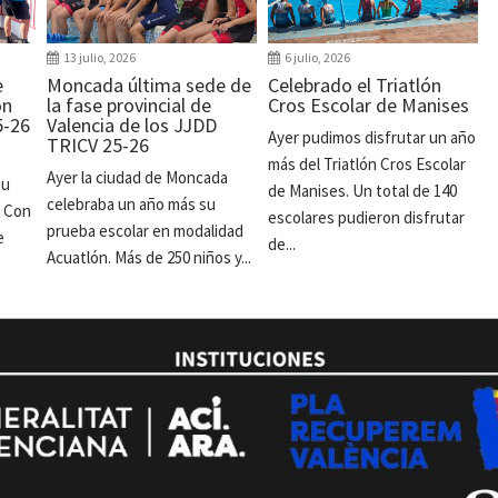
13 julio, 2026
6 julio, 2026
e
Moncada última sede de
Celebrado el Triatlón
ón
la fase provincial de
Cros Escolar de Manises
5-26
Valencia de los JJDD
Ayer pudimos disfrutar un año
TRICV 25-26
más del Triatlón Cros Escolar
Ayer la ciudad de Moncada
su
de Manises. Un total de 140
celebraba un año más su
. Con
escolares pudieron disfrutar
prueba escolar en modalidad
e
de...
Acuatlón. Más de 250 niños y...