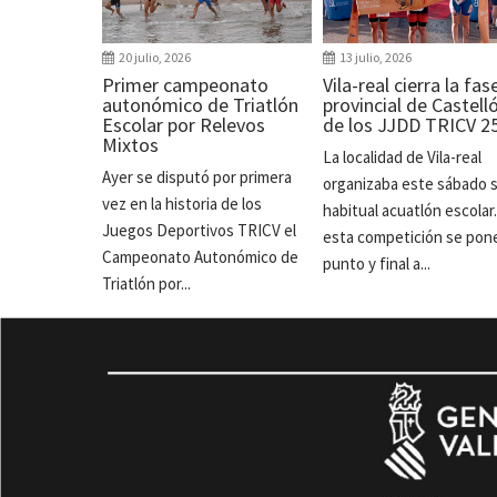
20 julio, 2026
13 julio, 2026
Primer campeonato
Vila-real cierra la fas
autonómico de Triatlón
provincial de Castell
Escolar por Relevos
de los JJDD TRICV 2
Mixtos
La localidad de Vila-real
Ayer se disputó por primera
organizaba este sábado 
vez en la historia de los
habitual acuatlón escolar
Juegos Deportivos TRICV el
esta competición se pon
Campeonato Autonómico de
punto y final a...
Triatlón por...