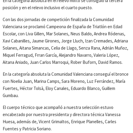
En la categoría absoluta en el relevo mixto se consiguió la tercera
posición y en el relevo inclusivo el cuarto puesto.
Con las dos jornadas de competición finalizada la Comunidad
Valenciana se proclamó Campeona de España de Triatlón en Edad
Escolar, con Liva Gillen, Mar Solanes, Neus Baldo, Andrea Ródenas,
Xavi Cabanilles, Jaume Girones, Jorge Lluch, Izan Cremades, Adriana
Solanes, Aitana Simancas, Celia de Llago, Senza Rana, Adrián Muñoz,
Miquel Ferragud, Frran García, Alejandro Navarro, Valeria López,
Aitana Aniado, Juan Carlos Marroqui, Rober Buforn, David Ramos.
En la categoría absoluta la Comunidad Valenciana conseguí el bronce
con Noelia Juan, Marina Camps, Sara Moreno, Luz Ferrández, María
Fuertes, Héctor Tolsà, Eloy Canales, Eduardo Blanco, Guillem
Gumbau.
El cuerpo técnico que acompañó a nuestra selección estuvo
encabezado por nuestra presidenta y directora técnica Vanessa
Huesa, además de, Vicent Grimaltos, Enrique Planelles, Carles
Fuentes y Patricia Soriano.