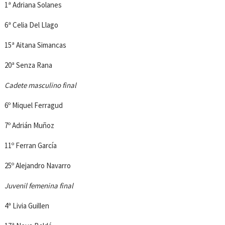
1ª Adriana Solanes
6ª Celia Del Llago
15ª Aitana Simancas
20ª Senza Rana
Cadete masculino final
6º Miquel Ferragud
7º Adrián Muñoz
11º Ferran García
25º Alejandro Navarro
Juvenil femenina final
4ª Livia Guillen