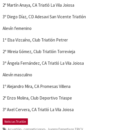
2º Martín Anaya, CA Triatló La Vila Joiosa
3º Diego Díaz, CD Adesavi San Vicente Triatlón
Alevín femenino
1ª Elsa Vizcaíno, Club Triatlón Petrer
2ª Mireia Gómez, Club Triatlón Torrevieja
3ª Ángela Fernández, CA Triatló La Vila Joiosa
Alevín masculino
1º Alejandro Mira, CA Promesas Villena
2º Enzo Molina, Club Deportivo Triaspe
3º Axel Cervera, CA Triatló La Vila Joiosa
Noticias Triatlón
,
,
Acuatlón
competiciones
Juegos Deportivos TRICV