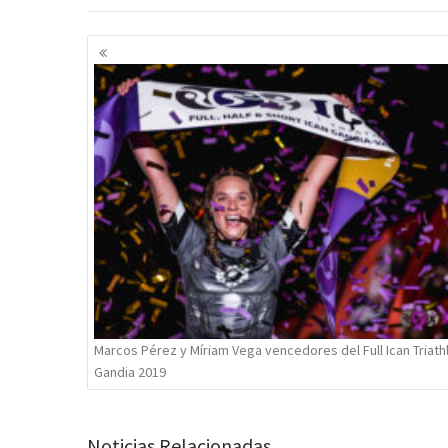
Navegación
de
entradas
Marcos Pérez y Míriam Vega vencedores del Full Ican Triath
Gandia 2019
Noticias Relacionadas