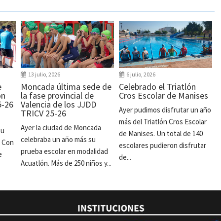
13 julio, 2026
6 julio, 2026
e
Moncada última sede de
Celebrado el Triatlón
ón
la fase provincial de
Cros Escolar de Manises
5-26
Valencia de los JJDD
Ayer pudimos disfrutar un año
TRICV 25-26
más del Triatlón Cros Escolar
Ayer la ciudad de Moncada
su
de Manises. Un total de 140
celebraba un año más su
. Con
escolares pudieron disfrutar
prueba escolar en modalidad
e
de...
Acuatlón. Más de 250 niños y...