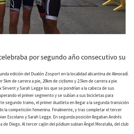
 celebraba por segundo año consecutivo su
unda edición del Dualón Zosport en la localidad alicantina de Almoradí.
er 5km de carrera a pie, 20km de ciclismo y 2.5km de carrera a pie.
ix Sirvent y Sarah Legge los que se pondrían a la cabeza de sus
uperando el primer segmento y se subían a sus bicicletas para
ste segundo tramo, el primer duatleta en llegar a la segunda transición
do la competición femenina. Finalmente, y tras completar el tercer
ian Escolano y Sarah Legge. En segunda posición llegaban Andrés
ia de Diego. Al tercer cajón del pódium subian Ángel Moratalla, del club