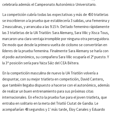
celebraría además el Campeonato Autonómico Universitario.
La competición cubría todas las expectativas y más de 450 triatletas
se inscribieron a la prueba que establecería 3 salidas, una femenina y
2 masculinas, y arrancaba a las 9.15 h. Del lado femenino rápidamente
las 3 triatletas de la UA Triatlón: Sara Alemany, Sara Vilic y Xisca Tous,
marcaron una clara ventaja irrompible por ninguna otra perseguidora.
De modo que desde la primera vuelta de ciclismo se convertirían en
líderes de la prueba femenina. Finalmente Sara Alemany se haría con
el podio autonómico, su compañera Sara Vilic ocuparía el 2º puesto. Y
la 3ª posición sería para Yaiza Sáiz del CEA Bétera.
En la competición masculina de nuevo la UA Triatlón volvería a
despuntar, con su mejor triatleta en competición, David Cantero,
que también llegaba dispuesto a hacerse con el autonómico, además
de realizar un buen entrenamiento para sus próximas citas
internacionales. En efecto la prueba fue para el joven triatleta, que
entraba en solitario en la meta del Triatló Ciutat de Gandia. Le
acompañarían 48 segundos y 1′ más tarde, Eloy Canales y Eduardo