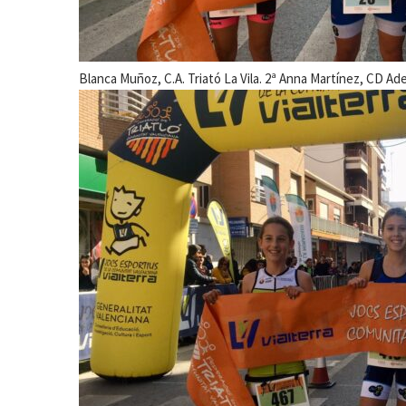
Blanca Muñoz, C.A. Triató La Vila. 2ª Anna Martínez, CD Ade