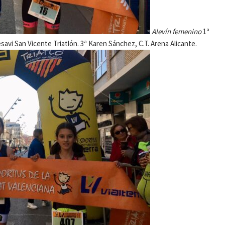
Alevín femenino
1ª
savi San Vicente Triatlón. 3ª Karen Sánchez, C.T. Arena Alicante.