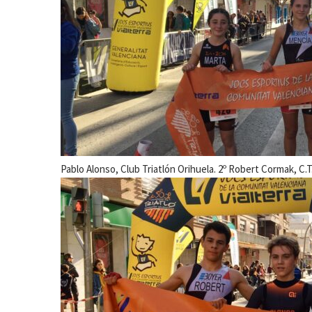
Pablo Alonso, Club Triatlón Orihuela. 2º Robert Cormak, C.T.