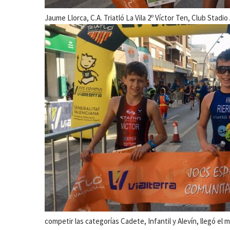
Jaume Llorca, C.A. Triatló La Vila 2º Víctor Ten, Club Stadio
competir las categorías Cadete, Infantil y Alevín, llegó 