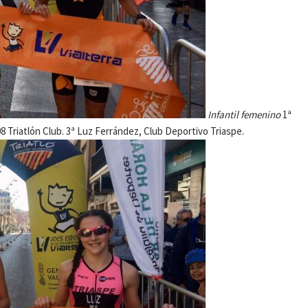
Infantil femenino
1ª
08 Triatlón Club. 3ª Luz Ferrández, Club Deportivo Triaspe.