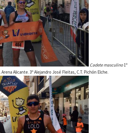
Cadete masculino
1º
 Arena Alicante. 3º Alejandro José Fleitas, C.T. Pichón Elche.