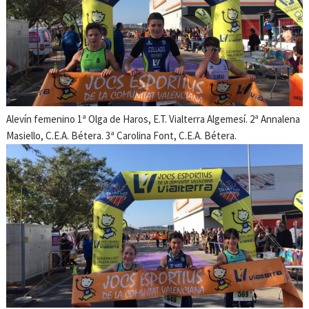
Alevín femenino 1ª Olga de Haros, E.T. Vialterra Algemesí. 2ª Annalena
Masiello, C.E.A. Bétera. 3ª Carolina Font, C.E.A. Bétera.