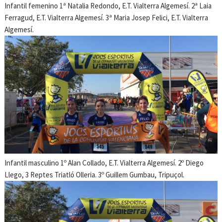
Infantil femenino 1ª Natalia Redondo, E.T. Vialterra Algemesí. 2ª Laia
Ferragud, E.T. Vialterra Algemesí. 3ª Maria Josep Felici, E.T. Vialterra
Algemesí.
Infantil masculino 1º Alan Collado, E.T. Vialterra Algemesí. 2º Diego
Llego, 3 Reptes Triatló Olleria. 3º Guillem Gumbau, Tripuçol.