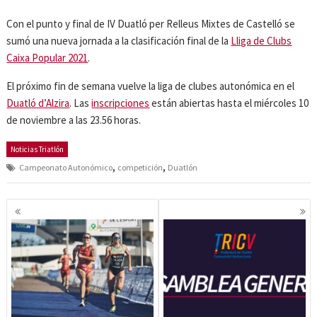
Con el punto y final de IV Duatló per Relleus Mixtes de Castelló se
sumó una nueva jornada a la clasificación final de la
Lliga de Clubs
Caixa Popular 2021
.
El próximo fin de semana vuelve la liga de clubes autonómica en el
Duatló d’Alzira
. Las
inscripciones
están abiertas hasta el miércoles 10
de noviembre a las 23.56 horas.
Noticias Triatlón
,
,
Campeonato Autonómico
competición
Duatlón
Navegación
de
entradas