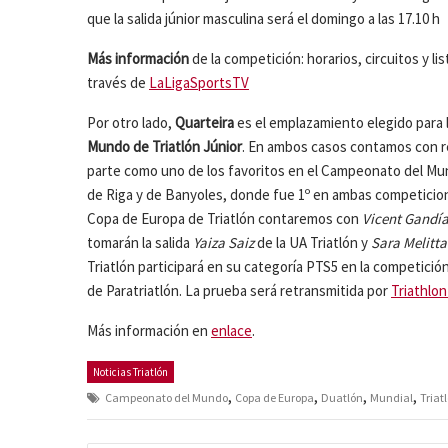
que la salida júnior masculina será el domingo a las 17.10 h
Más información
de la competición: horarios, circuitos y l
través de
LaLigaSportsTV
Por otro lado,
Quarteira
es el emplazamiento elegido para 
Mundo de Triatlón Júnior
. En ambos casos contamos con re
parte como uno de los favoritos en el Campeonato del Mun
de Riga y de Banyoles, donde fue 1º en ambas competiciones
Copa de Europa de Triatlón contaremos con
Vicent Gandí
tomarán la salida
Yaiza Saiz
de la UA Triatlón y
Sara Melitt
Triatlón participará en su categoría PTS5 en la competici
de Paratriatlón. La prueba será retransmitida por
Triathlon
Más información en
enlace
.
Noticias Triatlón
,
,
,
,
Campeonato del Mundo
Copa de Europa
Duatlón
Mundial
Triat