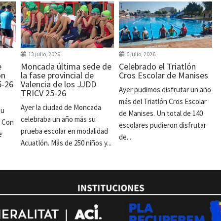
13 julio, 2026
6 julio, 2026
e
Moncada última sede de
Celebrado el Triatlón
ón
la fase provincial de
Cros Escolar de Manises
5-26
Valencia de los JJDD
Ayer pudimos disfrutar un año
TRICV 25-26
más del Triatlón Cros Escolar
Ayer la ciudad de Moncada
su
de Manises. Un total de 140
celebraba un año más su
. Con
escolares pudieron disfrutar
prueba escolar en modalidad
e
de...
Acuatlón. Más de 250 niños y...