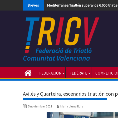
Skip
Breves
Mediterránea Triatlón supera los 6.600 triatl
to
content
FEDERACIÓN
FEDÉRATE
COMPETICIO
Avilés y Quarteira, escenarios triatlón co
5 noviembre, 2021
María Lluna Ruiz