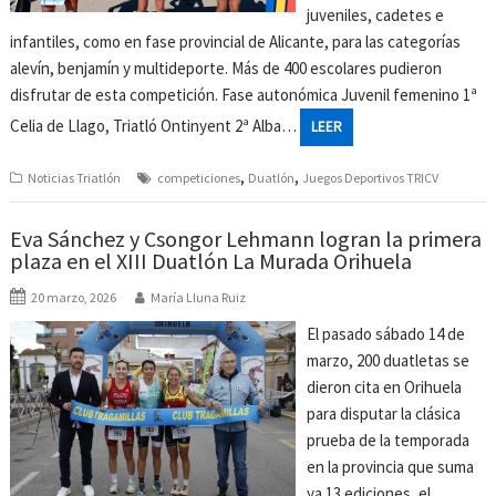
juveniles, cadetes e
infantiles, como en fase provincial de Alicante, para las categorías
alevín, benjamín y multideporte. Más de 400 escolares pudieron
disfrutar de esta competición. Fase autonómica Juvenil femenino 1ª
Celia de Llago, Triatló Ontinyent 2ª Alba…
LEER
,
,
Noticias Triatlón
competiciones
Duatlón
Juegos Deportivos TRICV
Eva Sánchez y Csongor Lehmann logran la primera
plaza en el XIII Duatlón La Murada Orihuela
20 marzo, 2026
María Lluna Ruiz
El pasado sábado 14 de
marzo, 200 duatletas se
dieron cita en Orihuela
para disputar la clásica
prueba de la temporada
en la provincia que suma
ya 13 ediciones, el