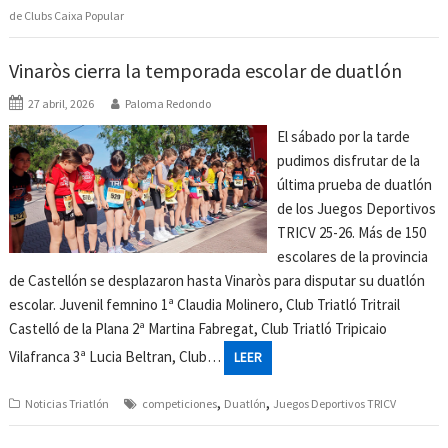
de Clubs Caixa Popular
Vinaròs cierra la temporada escolar de duatlón
27 abril, 2026
Paloma Redondo
El sábado por la tarde
pudimos disfrutar de la
última prueba de duatlón
de los Juegos Deportivos
TRICV 25-26. Más de 150
escolares de la provincia
de Castellón se desplazaron hasta Vinaròs para disputar su duatlón
escolar. Juvenil femnino 1ª Claudia Molinero, Club Triatló Tritrail
Castelló de la Plana 2ª Martina Fabregat, Club Triatló Tripicaio
Vilafranca 3ª Lucia Beltran, Club…
LEER
,
,
Noticias Triatlón
competiciones
Duatlón
Juegos Deportivos TRICV