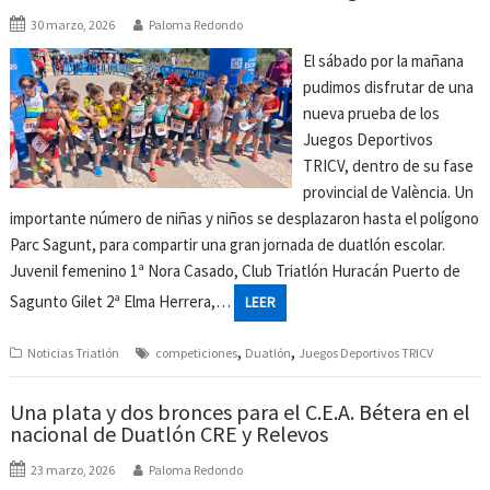
30 marzo, 2026
Paloma Redondo
El sábado por la mañana
pudimos disfrutar de una
nueva prueba de los
Juegos Deportivos
TRICV, dentro de su fase
provincial de València. Un
importante número de niñas y niños se desplazaron hasta el polígono
Parc Sagunt, para compartir una gran jornada de duatlón escolar.
Juvenil femenino 1ª Nora Casado, Club Triatlón Huracán Puerto de
Sagunto Gilet 2ª Elma Herrera,…
LEER
,
,
Noticias Triatlón
competiciones
Duatlón
Juegos Deportivos TRICV
Una plata y dos bronces para el C.E.A. Bétera en el
nacional de Duatlón CRE y Relevos
23 marzo, 2026
Paloma Redondo