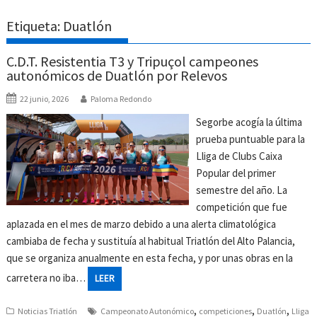
Etiqueta:
Duatlón
C.D.T. Resistentia T3 y Tripuçol campeones
autonómicos de Duatlón por Relevos
22 junio, 2026
Paloma Redondo
Segorbe acogía la última
prueba puntuable para la
Lliga de Clubs Caixa
Popular del primer
semestre del año. La
competición que fue
aplazada en el mes de marzo debido a una alerta climatológica
cambiaba de fecha y sustituía al habitual Triatlón del Alto Palancia,
que se organiza anualmente en esta fecha, y por unas obras en la
carretera no iba…
LEER
,
,
,
Noticias Triatlón
Campeonato Autonómico
competiciones
Duatlón
Lliga