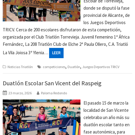
Escolar de Torrevieja,
donde se disputó la fase
provincial de Alicante, de
los Juegos Deportivos
TRICV. Cerca de 200 escolares disfrutaron de esta competición,
organizada por el Club Triatlón Torrevieja. Juvenil femenino 1ª África
Fernández, La 208 Triatlón Club de Elche 2ª Paula Ollero, C.A. Triatló
La Vila Joiosa 3ª Ylenia…
LEER
,
,
Noticias Triatlón
competiciones
Duatlón
Juegos Deportivos TRICV
Duatlón Escolar San Vicent del Raspeig
23 marzo, 2026
Paloma Redondo
El pasado 15 de marzo la
localidad de San Vicente
celebraba un año más su
duatlón escolar tanto en
fase autonómica, para