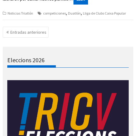
,
,
Noticias Triatlón
competiciones
Duatlón
Lliga de Clubs Caixa Popular
Navegación
Entradas anteriores
de
entradas
Eleccions 2026