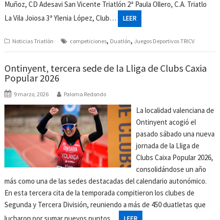
Muñoz, CD Adesavi San Vicente Triatlón 2ª Paula Ollero, C.A. Triatlo
La Vila Joiosa 3ª Ylenia López, Club…
LEER
,
,
Noticias Triatlón
competiciones
Duatlón
Juegos Deportivos TRICV
Ontinyent, tercera sede de la Lliga de Clubs Caxia
Popular 2026
9 marzo, 2026
Paloma Redondo
La localidad valenciana de
Ontinyent acogió el
pasado sábado una nueva
jornada de la Lliga de
Clubs Caixa Popular 2026,
consolidándose un año
más como una de las sedes destacadas del calendario autonómico.
En esta tercera cita de la temporada compitieron los clubes de
Segunda y Tercera División, reuniendo a más de 450 duatletas que
lucharon por sumar nuevos puntos…
LEER