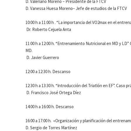
D. Valeriano Moreno – Presidente de la FTCV
D. Vanessa Huesa Moreno– Jefe de estudios de la FTCV
10:00 h a 11:00 h . “La importancia del VO2max en el entre
Dr. Roberto Cejuela Anta
11:00 h a 12:00 h. “Entrenamiento Nutricional en MD y LD” 
MD.
D. Javier Guerrero
12:00 a 12:30 h. Descanso
12:30 h a 13:30 h. “Introducción del Triatlón en EF”. Caso prá
D. Francisco José Ortega Díez
14:00 h a 16:00 h. Descanso
16:00 a 17:00 h. «Organización y planificación del entrena
D. Sergio de Torres Martínez