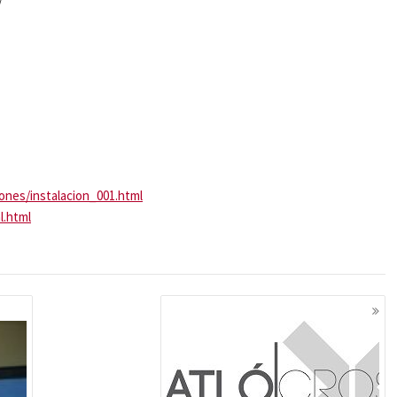
iones/instalacion_001.html
l.html