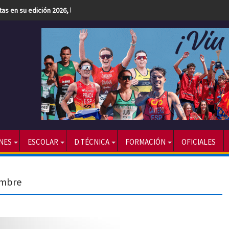
etas en su edición 2026, la más numerosa hasta la fecha
NES
ESCOLAR
D.TÉCNICA
FORMACIÓN
OFICIALES
embre