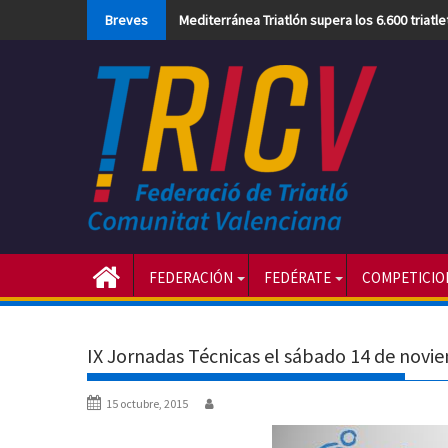
Skip
Breves
Mediterránea Triatlón supera los 6.600 triatl
to
content
FEDERACIÓN
FEDÉRATE
COMPETICIO
IX Jornadas Técnicas el sábado 14 de novi
15 octubre, 2015