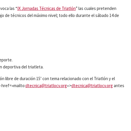
voca las “
IX Jornadas Técnicas de Triatlón
” las cuales pretenden
jo de técnicos del máximo nivel; todo ello durante el sábado 14 de
eporte.
 deportiva del triatleta.
libre de duración 15’ con tema relacionado con el Triatlón y el
-href=»mailto:
dtecnica@triatlocv.org
«>
dtecnica@triatlocv.org
antes