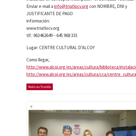
Enviar e-mail a
info@triatlocv.org
con NOMBRE, DNI y
JUSTIFICANTE DE PAGO
información:
www.triatlocv.org
tlf.: 963462649 – 645 968 335
Lugar: CENTRE CULTURAL D’ALCOY
Como llegar,
http://www.alcoi.org/es/areas/cultura/biblioteca/instalac
http://www.alcoi.org/es/areas/cultura/cca/centre_cultura
Noticias Triatlón
Navegación
de
entradas