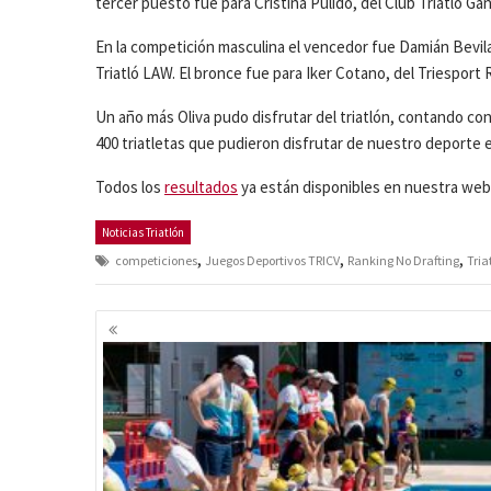
tercer puesto fue para Cristina Pulido, del Club Triatló Gan
En la competición masculina el vencedor fue Damián Bevila
Triatló LAW. El bronce fue para Iker Cotano, del Triesport
Un año más Oliva pudo disfrutar del triatlón, contando con
400 triatletas que pudieron disfrutar de nuestro deporte
Todos los
resultados
ya están disponibles en nuestra web
Noticias Triatlón
,
,
,
competiciones
Juegos Deportivos TRICV
Ranking No Drafting
Tria
Navegación
de
entradas