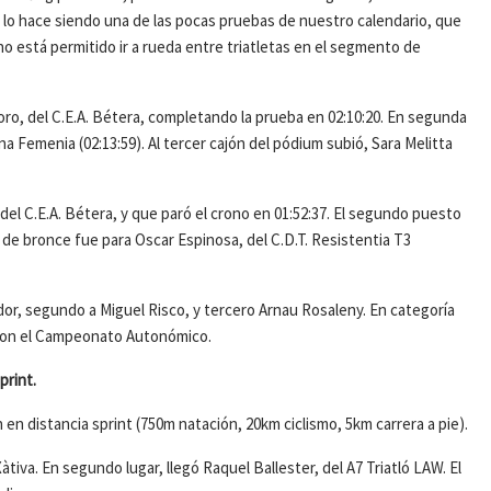
y lo hace siendo una de las pocas pruebas de nuestro calendario, que
no está permitido ir a rueda entre triatletas en el segmento de
o, del C.E.A. Bétera, completando la prueba en 02:10:20. En segunda
lena Femenia (02:13:59). Al tercer cajón del pódium subió, Sara Melitta
el C.E.A. Bétera, y que paró el crono en 01:52:37. El segundo puesto
a de bronce fue para Oscar Espinosa, del C.D.T. Resistentia T3
dor, segundo a Miguel Risco, y tercero Arnau Rosaleny. En categoría
 con el Campeonato Autonómico.
print.
en distancia sprint (750m natación, 20km ciclismo, 5km carrera a pie).
tiva. En segundo lugar, llegó Raquel Ballester, del A7 Triatló LAW. El