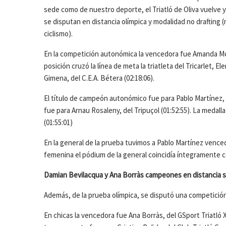
sede como de nuestro deporte, el Triatló de Oliva vuelve 
se disputan en distancia olímpica y modalidad no drafting (
ciclismo).
En la competición autonómica la vencedora fue Amanda Mor
posición cruzó la línea de meta la triatleta del Tricarlet, E
Gimena, del C.E.A. Bétera (02:18:06).
El título de campeón autonómico fue para Pablo Martínez, d
fue para Arnau Rosaleny, del Tripuçol (01:52:55). La medall
(01:55:01)
En la general de la prueba tuvimos a Pablo Martínez vence
femenina el pódium de la general coincidía íntegramente
Damian Bevilacqua y Ana Borràs campeones en distancia s
Además, de la prueba olímpica, se disputó una competición 
En chicas la vencedora fue Ana Borràs, del GSport Triatló Xà