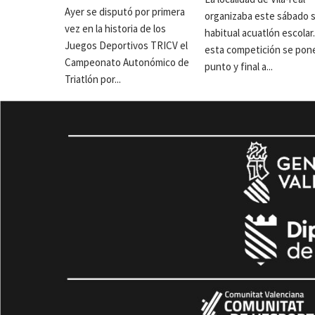
Ayer se disputó por primera
organizaba este sábado 
vez en la historia de los
habitual acuatlón escolar
Juegos Deportivos TRICV el
esta competición se pon
Campeonato Autonómico de
punto y final a...
Triatlón por...