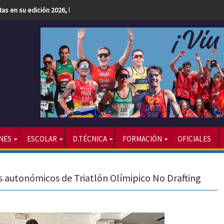
etas en su edición 2026, la más numerosa hasta la fecha
NES
ESCOLAR
D.TÉCNICA
FORMACIÓN
OFICIALES
autonómicos de Triatlón Olímipico No Drafting