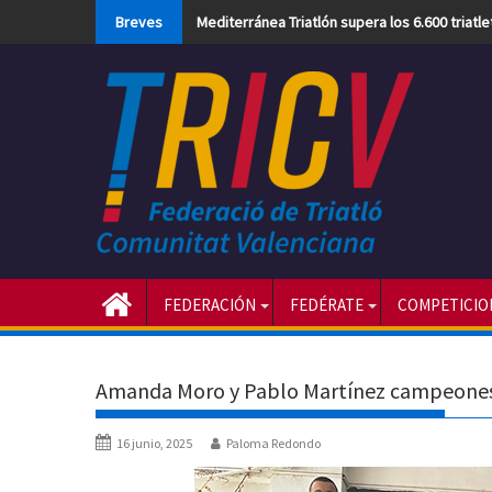
Skip
Breves
Mediterránea Triatlón supera los 6.600 triatl
to
content
FEDERACIÓN
FEDÉRATE
COMPETICIO
Amanda Moro y Pablo Martínez campeones 
16 junio, 2025
Paloma Redondo