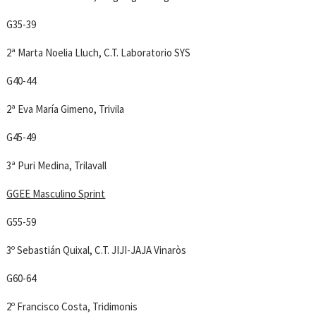
G35-39
2ª Marta Noelia Lluch, C.T. Laboratorio SYS
G40-44
2ª Eva María Gimeno, Trivila
G45-49
3ª Puri Medina, Trilavall
GGEE Masculino Sprint
G55-59
3º Sebastián Quixal, C.T. JIJI-JAJA Vinaròs
G60-64
2º Francisco Costa, Tridimonis