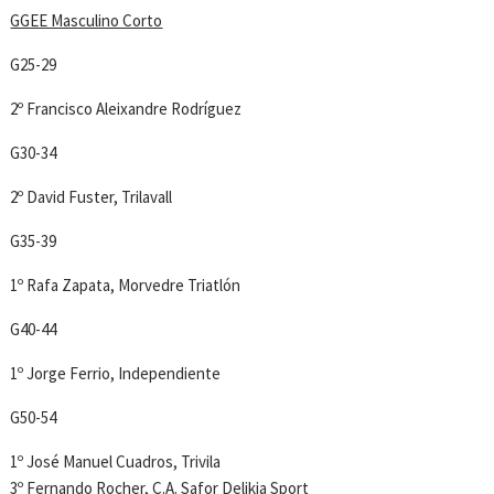
GGEE Masculino Corto
G25-29
2º Francisco Aleixandre Rodríguez
G30-34
2º David Fuster, Trilavall
G35-39
1º Rafa Zapata, Morvedre Triatlón
G40-44
1º Jorge Ferrio, Independiente
G50-54
1º José Manuel Cuadros, Trivila
3º Fernando Rocher, C.A. Safor Delikia Sport