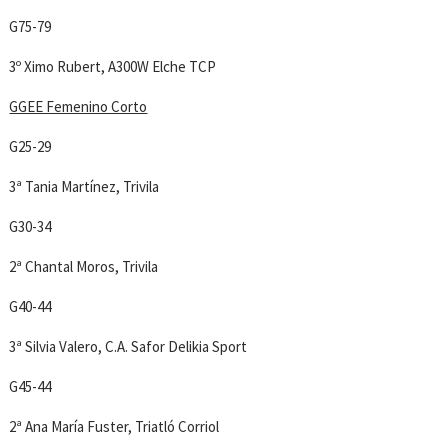
G75-79
3º Ximo Rubert, A300W Elche TCP
GGEE Femenino Corto
G25-29
3ª Tania Martínez, Trivila
G30-34
2ª Chantal Moros, Trivila
G40-44
3ª Silvia Valero, C.A. Safor Delikia Sport
G45-44
2ª Ana María Fuster, Triatló Corriol