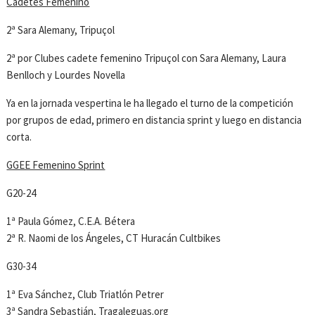
Cadetes Femenino
2ª Sara Alemany, Tripuçol
2ª por Clubes cadete femenino Tripuçol con Sara Alemany, Laura
Benlloch y Lourdes Novella
Ya en la jornada vespertina le ha llegado el turno de la competición
por grupos de edad, primero en distancia sprint y luego en distancia
corta.
GGEE Femenino Sprint
G20-24
1ª Paula Gómez, C.E.A. Bétera
2ª R. Naomi de los Ángeles, CT Huracán Cultbikes
G30-34
1ª Eva Sánchez, Club Triatlón Petrer
3ª Sandra Sebastián, Tragaleguas.org