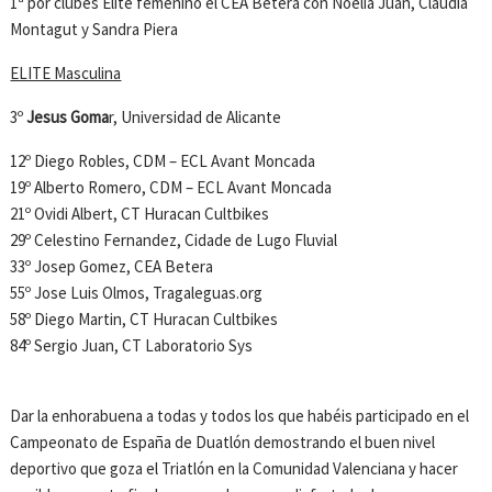
1ª por clubes Elite femenino el CEA Betera con Noelia Juan, Claudia
Montagut y Sandra Piera
ELITE Masculina
3º
Jesus Goma
r, Universidad de Alicante
12º Diego Robles, CDM – ECL Avant Moncada
19º Alberto Romero, CDM – ECL Avant Moncada
21º Ovidi Albert, CT Huracan Cultbikes
29º Celestino Fernandez, Cidade de Lugo Fluvial
33º Josep Gomez, CEA Betera
55º Jose Luis Olmos, Tragaleguas.org
58º Diego Martin, CT Huracan Cultbikes
84º Sergio Juan, CT Laboratorio Sys
Dar la enhorabuena a todas y todos los que habéis participado en el
Campeonato de España de Duatlón demostrando el buen nivel
deportivo que goza el Triatlón en la Comunidad Valenciana y hacer