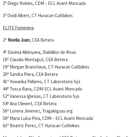
2º Diego Robles, CDM – ECL Avant Moncada
3º Ovidi Albert, CT Huracan Cultbikes
ELITE Femenina
2ª
Noelia Juan
, CEA Betera
4ª Davinia Albinyana, Diablillos de Rivas
10ª Claudia Montagut, CEA Betera
19ª Morgan Branchoux, CT Huracan Cultbikes
20ª Sandra Piera, CEA Betera
41ª Yowanka Pallares, CT Laboratorio Sys
44ª Tosca Rana, CDM-ECL Avant Moncada
52ª Vanessa Iglesias, CT Laboratorio Sys
54ª Ana Climent, CEA Betera
56ª Lorena Jimenez, Tragaleguas.org
58ª Maria Luisa Pina, CDM – ECL Avant Moncada
63ª Beatriz Perez, CT Huracan Cultbikes