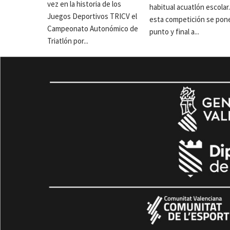
vez en la historia de los
habitual acuatlón escolar
Juegos Deportivos TRICV el
esta competición se pon
Campeonato Autonómico de
punto y final a...
Triatlón por...