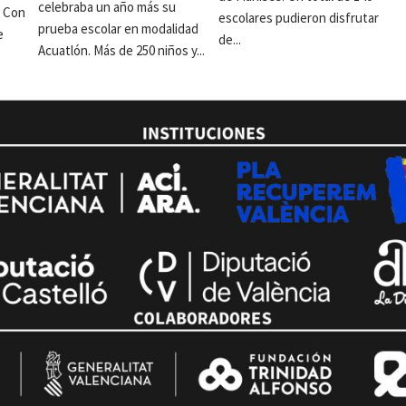
celebraba un año más su
. Con
escolares pudieron disfrutar
prueba escolar en modalidad
e
de...
Acuatlón. Más de 250 niños y...