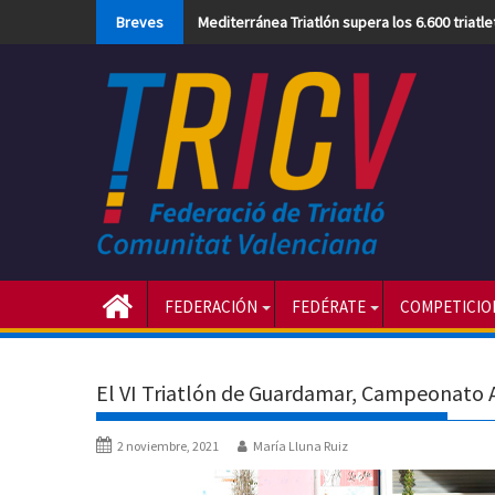
Skip
Breves
Mediterránea Triatlón supera los 6.600 triatl
to
content
FEDERACIÓN
FEDÉRATE
COMPETICIO
El VI Triatlón de Guardamar, Campeonato 
2 noviembre, 2021
María Lluna Ruiz