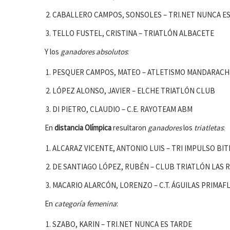
CABALLERO CAMPOS, SONSOLES – TRI.NET NUNCA E
TELLO FUSTEL, CRISTINA – TRIATLÓN ALBACETE
Y los
ganadores absolutos
:
PESQUER CAMPOS, MATEO – ATLETISMO MANDARACH
LÓPEZ ALONSO, JAVIER – ELCHE TRIATLÓN CLUB
DI PIETRO, CLAUDIO – C.E. RAYOTEAM ABM
En
distancia Olímpica
resultaron
ganadores
los
triatletas
:
ALCARAZ VICENTE, ANTONIO LUIS – TRI IMPULSO BIT
DE SANTIAGO LÓPEZ, RUBÉN – CLUB TRIATLÓN LAS 
MACARIO ALARCÓN, LORENZO – C.T. ÁGUILAS PRIMAF
En
categoría femenina
:
SZABO, KARIN – TRI.NET NUNCA ES TARDE