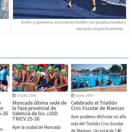
Avilés y Quarteira, escenarios triatlón con prueba mundial y
europea respectivamente
13 julio, 2026
6 julio, 2026
e
Moncada última sede de
Celebrado el Triatlón
ón
la fase provincial de
Cros Escolar de Manises
5-26
Valencia de los JJDD
Ayer pudimos disfrutar un año
TRICV 25-26
más del Triatlón Cros Escolar
Ayer la ciudad de Moncada
su
de Manises. Un total de 140