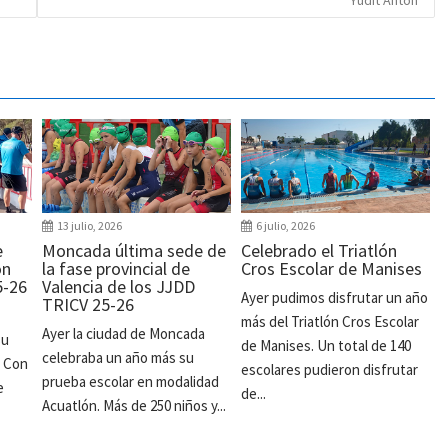
13 julio, 2026
6 julio, 2026
e
Moncada última sede de
Celebrado el Triatlón
ón
la fase provincial de
Cros Escolar de Manises
5-26
Valencia de los JJDD
Ayer pudimos disfrutar un año
TRICV 25-26
más del Triatlón Cros Escolar
Ayer la ciudad de Moncada
su
de Manises. Un total de 140
celebraba un año más su
. Con
escolares pudieron disfrutar
prueba escolar en modalidad
e
de...
Acuatlón. Más de 250 niños y...