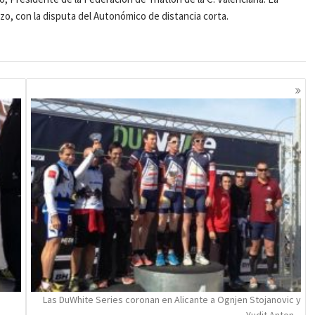
zo, con la disputa del Autonómico de distancia corta.
Las DuWhite Series coronan en Alicante a Ognjen Stojanovic y
Yudit Anton