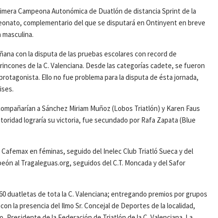
a primera Campeona Autonómica de Duatlón de distancia Sprint de la
peonato, complementario del que se disputará en Ontinyent en breve
a masculina.
ñana con la disputa de las pruebas escolares con record de
 rincones de la C. Valenciana. Desde las categorías cadete, se fueron
rotagonista. Ello no fue problema para la disputa de ésta jornada,
ises.
acompañarían a Sánchez Miriam Muñoz (Lobos Triatlón) y Karen Faus
toridad lograría su victoria, fue secundado por Rafa Zapata (Blue
r Cafemax en féminas, seguido del Inelec Club Triatló Sueca y del
eón al Tragaleguas.org, seguidos del C.T. Moncada y del Safor
260 duatletas de tota la C. Valenciana; entregando premios por grupos
on la presencia del Ilmo Sr. Concejal de Deportes de la localidad,
 Presidente de la Federación de Triatlón de la C. Valenciana. La