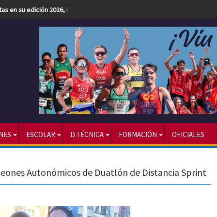
etas en su edición 2026, la más numerosa hasta la fecha
NES
ESCOLAR
D.TÉCNICA
FORMACIÓN
OFICIALES
eones Autonómicos de Duatlón de Distancia Sprint