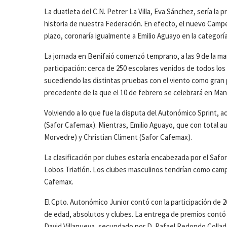
La duatleta del C.N. Petrer La Villa, Eva Sánchez, sería l
historia de nuestra Federación. En efecto, el nuevo Cam
plazo, coronaría igualmente a Emilio Aguayo en la categorí
La jornada en Benifaió comenzó temprano, a las 9 de la ma
participación: cerca de 250 escolares venidos de todos los
sucediendo las distintas pruebas con el viento como gran p
precedente de la que el 10 de febrero se celebrará en Man
Volviendo a lo que fue la disputa del Autonómico Sprint, 
(Safor Cafemax). Mientras, Emilio Aguayo, que con total au
Morvedre) y Christian Climent (Safor Cafemax).
La clasificación por clubes estaría encabezada por el Safo
Lobos Triatlón. Los clubes masculinos tendrían como camp
Cafemax.
El Cpto. Autonómico Junior contó con la participación de 
de edad, absolutos y clubes. La entrega de premios contó c
David Villanueva, secundado por D. Rafael Redondo Collado,