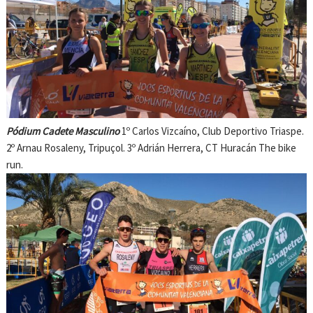
Pódium Cadete Masculino
1º Carlos Vizcaíno, Club Deportivo Triaspe.
2º Arnau Rosaleny, Tripuçol. 3º Adrián Herrera, CT Huracán The bike
run.