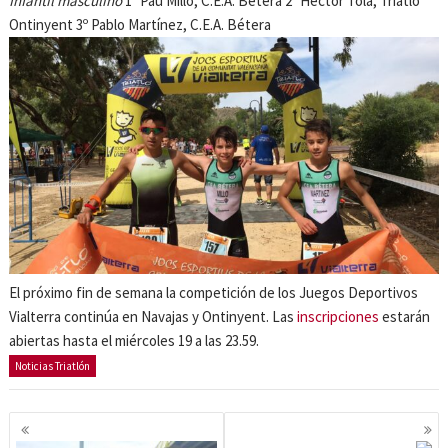
Infantil masculino
1º Pau Millo, C.E.A. Bétera 2º Héctor Tola, Triatló
Ontinyent 3º Pablo Martínez, C.E.A. Bétera
El próximo fin de semana la competición de los Juegos Deportivos
Vialterra continúa en Navajas y Ontinyent. Las
inscripciones
estarán
abiertas hasta el miércoles 19 a las 23.59.
Noticias Triatlón
Navegación
de