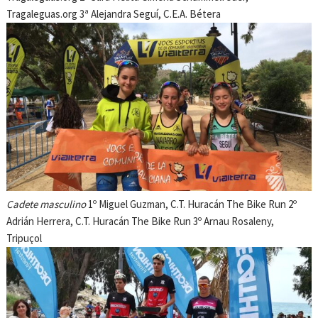
Tragaleguas.org 3ª Alejandra Seguí, C.E.A. Bétera
Cadete masculino
1º Miguel Guzman, C.T. Huracán The Bike Run 2º
Adrián Herrera, C.T. Huracán The Bike Run 3º Arnau Rosaleny,
Tripuçol