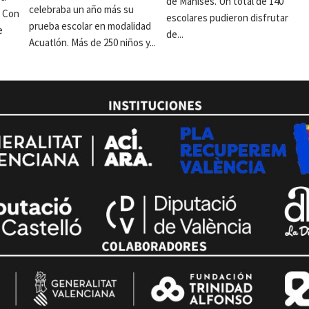
de Manises. Un total de 140
celebraba un año más su
. Con
escolares pudieron disfrutar
prueba escolar en modalidad
e
de...
Acuatlón. Más de 250 niños y...