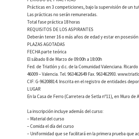
Prácticas en 3 competiciones, bajo la supervisión de un tu
Las prácticas no serán remuneradas.
Total fase práctica 18 horas
REQUISITOS DE LOS ASPIRANTES
Deberán tener 16 o más años de edad y estar en posesión d
PLAZAS AGOTADAS
FECHA parte teórica
El sábado 8 de Marzo de 09:00h a 18:00h
Fed. de Triatlón y d.c. de la Comunidad Valenciana. Ricardo M
46009 – Valencia. Tel. 963462649 Fax. 963462993. www.triatl
CIF: G-96208814. Inscrita en el registro de entidades deport
LUGAR
En la Casa de Ferro (Carretera de Setla nº11), en Muro de 
La inscripción incluye además del curso:
– Material del curso
– Comida el día del curso
– Uniformidad que se facilitará en la primera prueba que acu