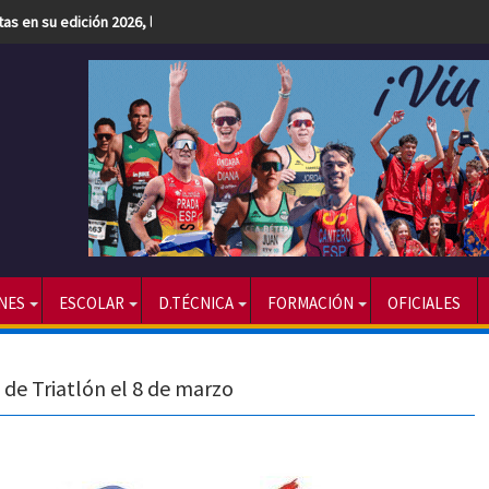
etas en su edición 2026, la más numerosa hasta la fecha
NES
ESCOLAR
D.TÉCNICA
FORMACIÓN
OFICIALES
l de Triatlón el 8 de marzo