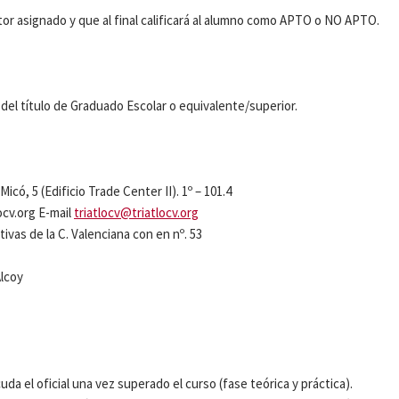
tor asignado y que al final calificará al alumno como APTO o NO APTO.
el título de Graduado Escolar o equivalente/superior.
icó, 5 (Edificio Trade Center II). 1º – 101.4
ocv.org E-mail
triatlocv@triatlocv.org
ivas de la C. Valenciana con en nº. 53
Alcoy
da el oficial una vez superado el curso (fase teórica y práctica).