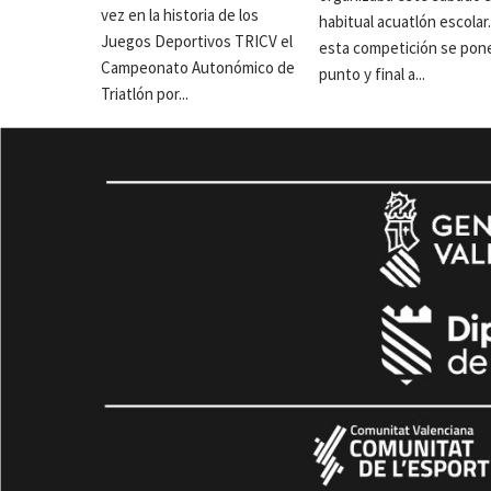
vez en la historia de los
habitual acuatlón escolar
Juegos Deportivos TRICV el
esta competición se pon
Campeonato Autonómico de
punto y final a...
Triatlón por...