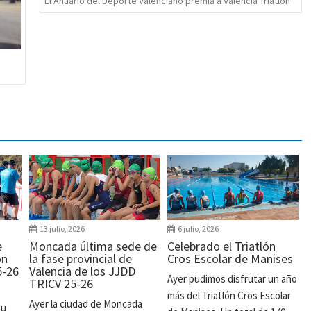
El Anuario del Deporte Valenciano premia a Valencia Triatlón
13 julio, 2026
6 julio, 2026
e
Moncada última sede de
Celebrado el Triatlón
ón
la fase provincial de
Cros Escolar de Manises
5-26
Valencia de los JJDD
Ayer pudimos disfrutar un año
TRICV 25-26
más del Triatlón Cros Escolar
Ayer la ciudad de Moncada
su