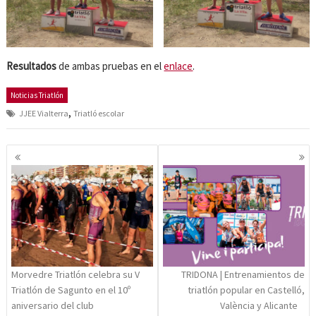
Resultados
de ambas pruebas en el
enlace
.
Noticias Triatlón
,
JJEE Vialterra
Triatló escolar
Navegación
de
entradas
Morvedre Triatlón celebra su V
TRIDONA | Entrenamientos de
Triatlón de Sagunto en el 10º
triatlón popular en Castelló,
aniversario del club
València y Alicante