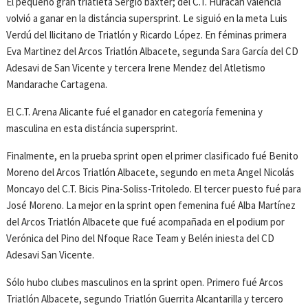
El pequeño gran triatleta Sergio baxter; del C.T. Huracán valencia
volvió a ganar en la distáncia supersprint. Le siguió en la meta Luis
Verdú del Ilicitano de Triatlón y Ricardo López. En féminas primera
Eva Martinez del Arcos Triatlón Albacete, segunda Sara García del CD
Adesavi de San Vicente y tercera Irene Mendez del Atletismo
Mandarache Cartagena.
El C.T. Arena Alicante fué el ganador en categoría femenina y
masculina en esta distáncia supersprint.
Finalmente, en la prueba sprint open el primer clasificado fué Benito
Moreno del Arcos Triatlón Albacete, segundo en meta Angel Nicolás
Moncayo del C.T. Bicis Pina-Soliss-Tritoledo. El tercer puesto fué para
José Moreno. La mejor en la sprint open femenina fué Alba Martínez
del Arcos Triatlón Albacete que fué acompañada en el podium por
Verónica del Pino del Nfoque Race Team y Belén iniesta del CD
Adesavi San Vicente.
Sólo hubo clubes masculinos en la sprint open. Primero fué Arcos
Triatlón Albacete, segundo Triatlón Guerrita Alcantarilla y tercero