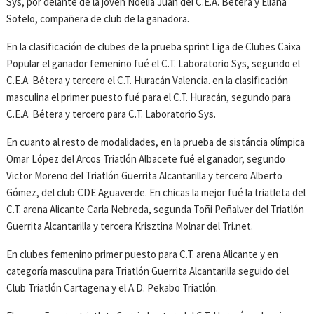
Sys, por delante de la joven Noelia Juan del C.E.A. Bétera y Eliana
Sotelo, compañera de club de la ganadora.
En la clasificación de clubes de la prueba sprint Liga de Clubes Caixa
Popular el ganador femenino fué el C.T. Laboratorio Sys, segundo el
C.E.A. Bétera y tercero el C.T. Huracán Valencia. en la clasificación
masculina el primer puesto fué para el C.T. Huracán, segundo para
C.E.A. Bétera y tercero para C.T. Laboratorio Sys.
En cuanto al resto de modalidades, en la prueba de sistáncia olímpica
Omar López del Arcos Triatlón Albacete fué el ganador, segundo
Victor Moreno del Triatlón Guerrita Alcantarilla y tercero Alberto
Gómez, del club CDE Aguaverde. En chicas la mejor fué la triatleta del
C.T. arena Alicante Carla Nebreda, segunda Toñi Peñalver del Triatlón
Guerrita Alcantarilla y tercera Krisztina Molnar del Tri.net.
En clubes femenino primer puesto para C.T. arena Alicante y en
categoría masculina para Triatlón Guerrita Alcantarilla seguido del
Club Triatlón Cartagena y el A.D. Pekabo Triatlón.