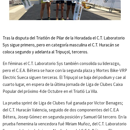
Tras la disputa del Triatlón de Pilar de la Horadada el C.T. Laboratorio
Sys sigue primero, pero en categoría masculina el C.T. Huracán se
coloca segundo y adelanta al Tripuçol, terceros.
En féminas el C.T. Laboratorio Sys también consolida su liderazgo,
pero el C.E.A. Bétera se hace con la segunda plaza y Mortes Bike-VRP
Electric Sueca siguen terceras. El Tripuçol se baja del podium y cae al
cuarto lugar, en espera de la última jornada de Liga de Clubes Caixa
Popular del próximo 4 de Octubre en el Triatló La Vila.
La prueba sprint de Liga de Clubes fué ganada por Victor Benages;
del C.T. Huracán Valencia, seguido de dos componentes del C.E.A
Bétera, Josep Gómez en segunda posición y Samuel Gil tercero. En la
prueba femenina la vencedora fué Miriam Muñoz, del C.T. Laboratorio