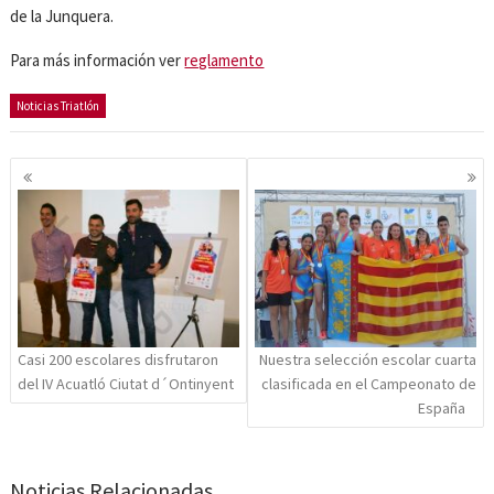
de la Junquera.
Para más información ver
reglamento
Noticias Triatlón
Navegación
de
entradas
Casi 200 escolares disfrutaron
Nuestra selección escolar cuarta
del IV Acuatló Ciutat d´Ontinyent
clasificada en el Campeonato de
España
Noticias Relacionadas