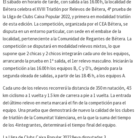
El sábado en horario de tarde, con salida a las 16.00 h, la localidad de
Bétera celebra el XVIII Triatlón por Relevos de Bétera, 4ª prueba de
la Lliga de Clubs Caixa Popular 2022, y primera en modalidad triatlón
de esta edición. La competición, organizada por el CEA Bétera, se
disputa en un entorno particular, con sede en el embalse de la
localidad, perteneciente a la Comunidad de Regantes de Bétera. La
competición se disputará en modalidad relevos mixtos, lo que
supone que 2 chicas y 2 chicos integrarán cada uno de los equipos,
arrancando la prueba en 1ª salida, el 1er relevo masculino. Iniciarán la
competición a las 16.00 h los equipos B, C y D’s, dejando para la
segunda oleada de salidas, a partir de las 18.45 h, a los equipos A.
Cada uno de los relevos recorrerá la distancia de 350 m natación, 4.5
km ciclismo a 1 vuelta y 1.5 km de carrera a pie a 1 vuelta. La entrada
del último relevo en meta marcará el fin de la competición para el
equipo. Una prueba que demostrará de nuevo la calidad de los clubes
de triatlón de la Comunitat Valenciana, en la que la suma del tiempo
de los 4 integrantes, determinará el tiempo final del equipo.
La Lliga de Clubs Caixa Popular 2022 lleva disputadas 3