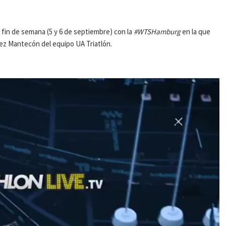
fin de semana (5 y 6 de septiembre) con la
#WTSHamburg
en la que
ez Mantecón del equipo UA Triatlón.