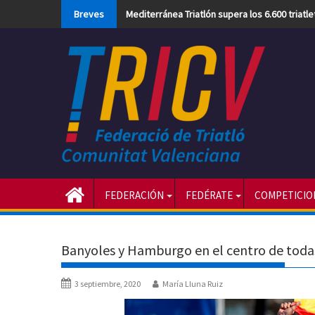
Skip
Breves
Mediterránea Triatlón supera los 6.600 triatl
to
content
FEDERACIÓN
FEDÉRATE
COMPETICIO
Banyoles y Hamburgo en el centro de todas
3 septiembre, 2020
María Lluna Ruiz