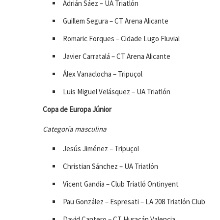
Adrián Sáez – UA Triatlón
Guillem Segura – CT Arena Alicante
Romaric Forques – Cidade Lugo Fluvial
Javier Carratalá – CT Arena Alicante
Álex Vanaclocha – Tripuçol
Luis Miguel Velásquez – UA Triatlón
Copa de Europa Júnior
Categoría masculina
Jesús Jiménez – Tripuçol
Christian Sánchez – UA Triatlón
Vicent Gandia – Club Triatló Ontinyent
Pau González – Espresati – LA 208 Triatlón Club
David Cantero – CT Huracán Valencia