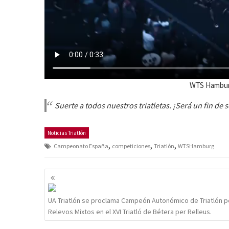
WTS Hamburg
Suerte a todos nuestros triatletas. ¡Será un fin de
Noticias Triatlón
,
,
,
Campeonato España
competiciones
Triatlón
WTSHamburg
Navegación
de
entradas
UA Triatlón se proclama Campeón Autonómico de Triatlón p
Relevos Mixtos en el XVI Triatló de Bétera per Relleus.