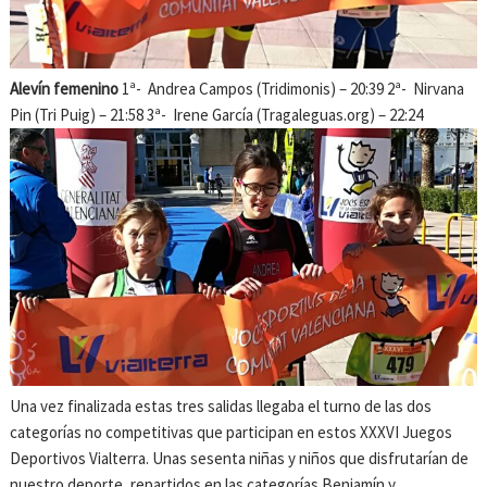
Alevín femenino
1ª- Andrea Campos (Tridimonis) – 20:39 2ª- Nirvana
Pin (Tri Puig) – 21:58 3ª- Irene García (Tragaleguas.org) – 22:24
Una vez finalizada estas tres salidas llegaba el turno de las dos
categorías no competitivas que participan en estos XXXVI Juegos
Deportivos Vialterra. Unas sesenta niñas y niños que disfrutarían de
nuestro deporte, repartidos en las categorías Benjamín y