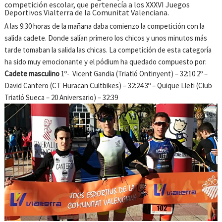
competición escolar, que pertenecía a los XXXVI Juegos
Deportivos Vialterra de la Comunitat Valenciana.
A las 9.30 horas de la mañana daba comienzo la competición con la
salida cadete. Donde salían primero los chicos y unos minutos más
tarde tomaban la salida las chicas. La competición de esta categoría
ha sido muy emocionante y el pódium ha quedado compuesto por:
Cadete masculino
1º- Vicent Gandia (Triatló Ontinyent) – 32:10 2º –
David Cantero (CT Huracan Cultbikes) – 32:24 3º – Quique Lleti (Club
Triatló Sueca – 20 Aniversario) – 32:39