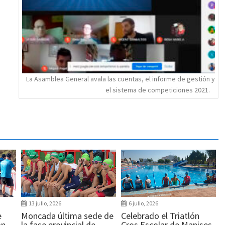
La Asamblea General avala las cuentas, el informe de gestión y
el sistema de competiciones 2021.
13 julio, 2026
6 julio, 2026
e
Moncada última sede de
Celebrado el Triatlón
ón
la fase provincial de
Cros Escolar de Manises