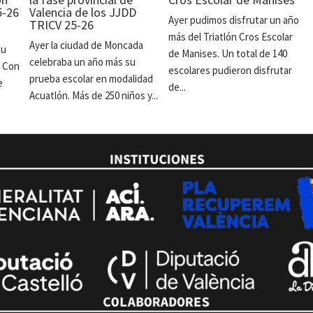
5-26
Valencia de los JJDD
Ayer pudimos disfrutar un año
TRICV 25-26
más del Triatlón Cros Escolar
Ayer la ciudad de Moncada
su
de Manises. Un total de 140
celebraba un año más su
. Con
escolares pudieron disfrutar
prueba escolar en modalidad
e
de...
Acuatlón. Más de 250 niños y...