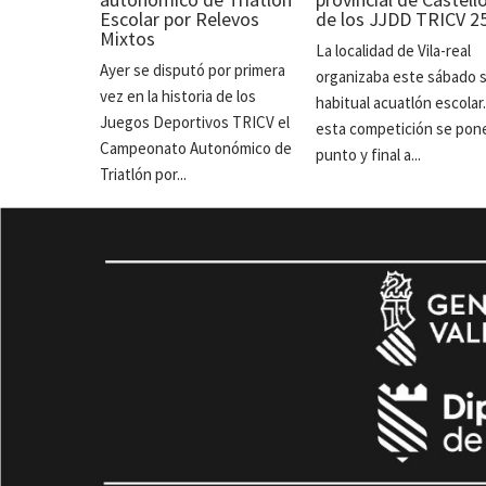
Escolar por Relevos
de los JJDD TRICV 2
Mixtos
La localidad de Vila-real
Ayer se disputó por primera
organizaba este sábado 
vez en la historia de los
habitual acuatlón escolar
Juegos Deportivos TRICV el
esta competición se pon
Campeonato Autonómico de
punto y final a...
Triatlón por...