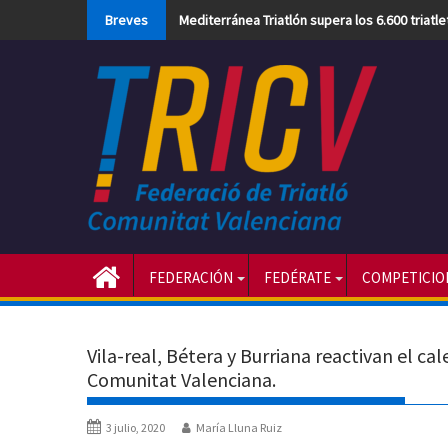
Skip
Breves
Mediterránea Triatlón supera los 6.600 triatl
to
content
FEDERACIÓN
FEDÉRATE
COMPETICIO
Vila-real, Bétera y Burriana reactivan el ca
Comunitat Valenciana.
3 julio, 2020
María Lluna Ruiz