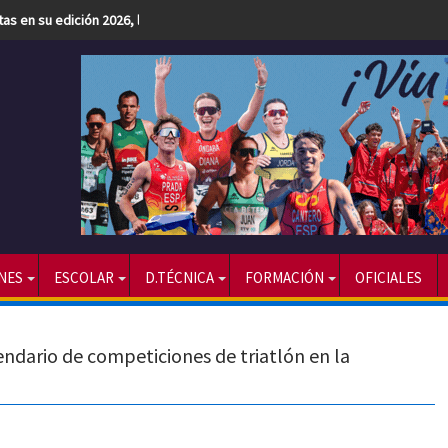
etas en su edición 2026, la más numerosa hasta la fecha
NES
ESCOLAR
D.TÉCNICA
FORMACIÓN
OFICIALES
lendario de competiciones de triatlón en la