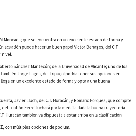
DM Moncada; que se encuentra en un excelente estado de forma y
En acuatlón puede hacer un buen papel Victor Benages, del C.T.
 nivel.
 Roberto Sánchez Mantecón; de la Universidad de Alicante; uno de los
. También Jorge Lagoa, del Tripuçol podria tener sus opciones en
ra llega en un excelente estado de forma y opta a una buena
uenta, Javier Lluch, del C.T. Huracán, y Romaric Forques, que compite
 del Triatlón Ferrol luchará por la medalla dada la buena trayectoria
T. Huracán también va dispuesta a estar arriba en la clasificación.
EE, con múltiples opciones de podium.