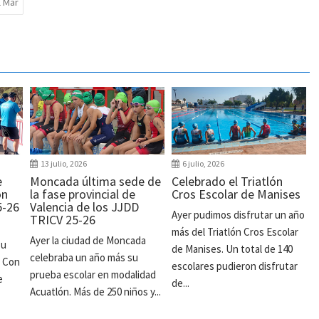
l Mar
13 julio, 2026
6 julio, 2026
e
Moncada última sede de
Celebrado el Triatlón
ón
la fase provincial de
Cros Escolar de Manises
5-26
Valencia de los JJDD
Ayer pudimos disfrutar un año
TRICV 25-26
más del Triatlón Cros Escolar
Ayer la ciudad de Moncada
su
de Manises. Un total de 140
celebraba un año más su
. Con
escolares pudieron disfrutar
prueba escolar en modalidad
e
de...
Acuatlón. Más de 250 niños y...