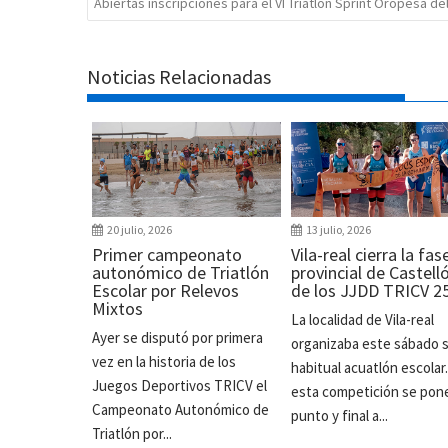
Abiertas inscripciones para el VI Triatlón Sprint Oropesa de
Noticias Relacionadas
20 julio, 2026
13 julio, 2026
Primer campeonato
Vila-real cierra la fas
autonómico de Triatlón
provincial de Castell
Escolar por Relevos
de los JJDD TRICV 2
Mixtos
La localidad de Vila-real
Ayer se disputó por primera
organizaba este sábado 
vez en la historia de los
habitual acuatlón escolar
Juegos Deportivos TRICV el
esta competición se pon
Campeonato Autonómico de
punto y final a...
Triatlón por...