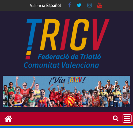
Skip
Valencià
Español
to
content