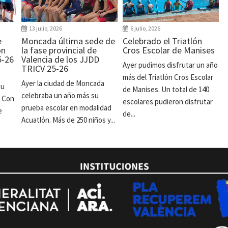
13 julio, 2026
6 julio, 2026
e
Moncada última sede de
Celebrado el Triatlón
ón
la fase provincial de
Cros Escolar de Manises
5-26
Valencia de los JJDD
Ayer pudimos disfrutar un año
TRICV 25-26
más del Triatlón Cros Escolar
Ayer la ciudad de Moncada
su
de Manises. Un total de 140
celebraba un año más su
. Con
escolares pudieron disfrutar
prueba escolar en modalidad
e
de...
Acuatlón. Más de 250 niños y...