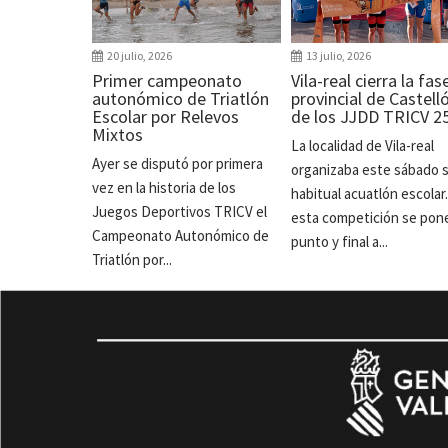
20 julio, 2026
13 julio, 2026
Primer campeonato
Vila-real cierra la fas
autonómico de Triatlón
provincial de Castell
Escolar por Relevos
de los JJDD TRICV 2
Mixtos
La localidad de Vila-real
Ayer se disputó por primera
organizaba este sábado 
vez en la historia de los
habitual acuatlón escolar
Juegos Deportivos TRICV el
esta competición se pon
Campeonato Autonómico de
punto y final a...
Triatlón por...