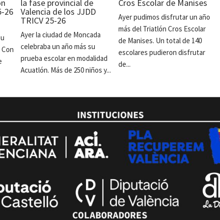
ón
la fase provincial de
Cros Escolar de Manises
5-26
Valencia de los JJDD
Ayer pudimos disfrutar un año
TRICV 25-26
más del Triatlón Cros Escolar
Ayer la ciudad de Moncada
su
de Manises. Un total de 140
celebraba un año más su
. Con
escolares pudieron disfrutar
prueba escolar en modalidad
e
de...
Acuatlón. Más de 250 niños y...