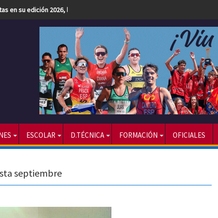
etas en su edición 2026, la más numerosa hasta la fecha
NES
ESCOLAR
D.TÉCNICA
FORMACIÓN
OFICIALES
asta septiembre