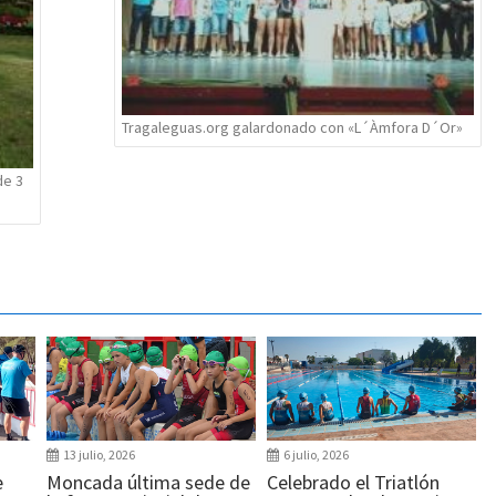
Tragaleguas.org galardonado con «L´Àmfora D´Or»
de 3
13 julio, 2026
6 julio, 2026
e
Moncada última sede de
Celebrado el Triatlón