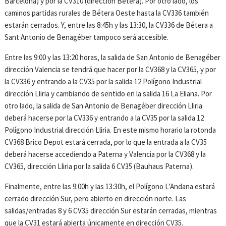
Barcelona) y por la CV310 (dirección Bétera). Por otro lado, los
caminos partidas rurales de Bétera Oeste hasta la CV336 también
estarán cerrados. Y, entre las 8:45h y las 13:30, la CV336 de Bétera a
Sant Antonio de Benagéber tampoco será accesible.
Entre las 9:00 y las 13:20 horas, la salida de San Antonio de Benagéber
dirección Valencia se tendrá que hacer por la CV368 y la CV365, y por
la CV336 y entrando a la CV35 por la salida 12 Polígono Industrial
dirección Lliria y cambiando de sentido en la salida 16 La Eliana. Por
otro lado, la salida de San Antonio de Benagéber dirección Lliria
deberá hacerse por la CV336 y entrando a la CV35 por la salida 12
Polígono Industrial dirección Lliria. En este mismo horario la rotonda
CV368 Brico Depot estará cerrada, por lo que la entrada a la CV35
deberá hacerse accediendo a Paterna y Valencia por la CV368 y la
CV365, dirección Lliria por la salida 6 CV35 (Bauhaus Paterna).
Finalmente, entre las 9:00h y las 13:30h, el Polígono L’Andana estará
cerrado dirección Sur, pero abierto en dirección norte. Las
salidas/entradas 8 y 6 CV35 dirección Sur estarán cerradas, mientras
que la CV31 estará abierta únicamente en dirección CV35.