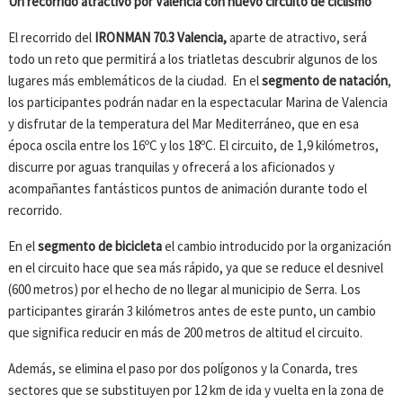
Un recorrido atractivo por Valencia con nuevo circuito de ciclismo
El recorrido del
IRONMAN 70.3 Valencia,
aparte de atractivo, será
todo un reto que permitirá a los triatletas descubrir algunos de los
lugares más emblemáticos de la ciudad. En el
segmento de natación
,
los participantes podrán nadar en la espectacular Marina de Valencia
y disfrutar de la temperatura del Mar Mediterráneo, que en esa
época oscila entre los 16ºC y los 18ºC. El circuito, de 1,9 kilómetros,
discurre por aguas tranquilas y ofrecerá a los aficionados y
acompañantes fantásticos puntos de animación durante todo el
recorrido.
En el
segmento de bicicleta
el cambio introducido por la organización
en el circuito hace que sea más rápido, ya que se reduce el desnivel
(600 metros) por el hecho de no llegar al municipio de Serra. Los
participantes girarán 3 kilómetros antes de este punto, un cambio
que significa reducir en más de 200 metros de altitud el circuito.
Además, se elimina el paso por dos polígonos y la Conarda, tres
sectores que se substituyen por 12 km de ida y vuelta en la zona de