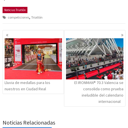
Noticias Triatlón
,
competiciones
Triatlón
Navegación
de
entradas
Lluvia de medallas para los
El IRONMAN® 70.3 Valencia se
nuestros en Ciudad Real
consolida como prueba
ineludible del calendario
internacional
Noticias Relacionadas