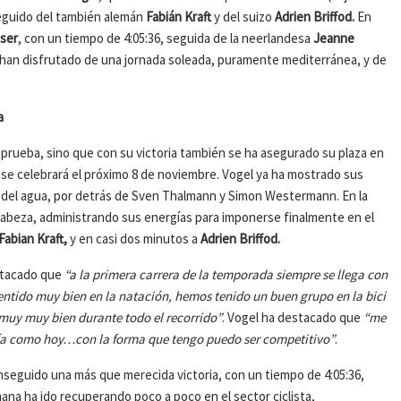
eguido del también alemán
Fabián Kraft
y del suizo
Adrien Briffod.
En
iser
, con un tiempo de 4:05:36, seguida de la neerlandesa
Jeanne
s han disfrutado de una jornada soleada, puramente mediterránea, y de
a
a prueba, sino que con su victoria también se ha asegurado su plaza en
e celebrará el próximo 8 de noviembre. Vogel ya ha mostrado sus
 del agua, por detrás de Sven Thalmann y Simon Westermann. En la
 cabeza, administrando sus energías para imponerse finalmente en el
Fabian Kraft,
y en casi dos minutos a
Adrien Briffod.
estacado que
“a la primera carrera de la temporada siempre se llega con
entido muy bien en la natación, hemos tenido un buen grupo en la bici
 muy muy bien durante todo el recorrido”
. Vogel ha destacado que
“me
 día como hoy…con la forma que tengo puedo ser competitivo”
.
nseguido una más que merecida victoria, con un tiempo de 4:05:36,
mana ha ido recuperando poco a poco en el sector ciclista,