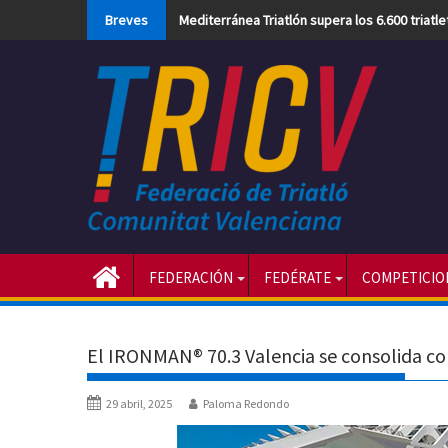
Skip
Breves
Mediterránea Triatlón supera los 6.600 triatl
to
content
FEDERACIÓN
FEDÉRATE
COMPETICIO
El IRONMAN® 70.3 Valencia se consolida co
29 abril, 2025
Paloma Redondo