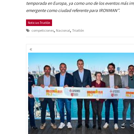
temporada en Europa, ya como uno de los eventos más imp
emergente como ciudad referente para IRONMAN”
.
Noticias Triatlón
,
,
competiciones
Nacional
Triatlón
Navegación
de
entradas