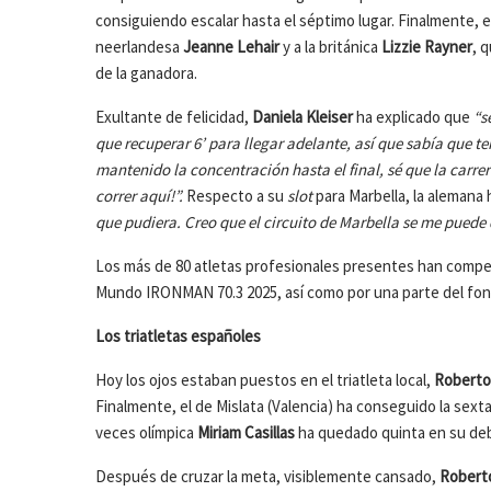
consiguiendo escalar hasta el séptimo lugar. Finalmente, en
neerlandesa
Jeanne Lehair
y a la británica
Lizzie Rayner
, 
de la ganadora.
Exultante de felicidad,
Daniela Kleiser
ha explicado que
“s
que recuperar 6’ para llegar adelante, así que sabía que te
mantenido la concentración hasta el final, sé que la carrer
correr aquí!”.
Respecto a su
slot
para Marbella, la aleman
que pudiera. Creo que el circuito de Marbella se me puede d
Los más de 80 atletas profesionales presentes han compet
Mundo IRONMAN 70.3 2025, así como por una parte del fond
Los triatletas españoles
Hoy los ojos estaban puestos en el triatleta local,
Roberto
Finalmente, el de Mislata (Valencia) ha conseguido la sexta
veces olímpica
Miriam Casillas
ha quedado quinta en su de
Después de cruzar la meta, visiblemente cansado,
Robert