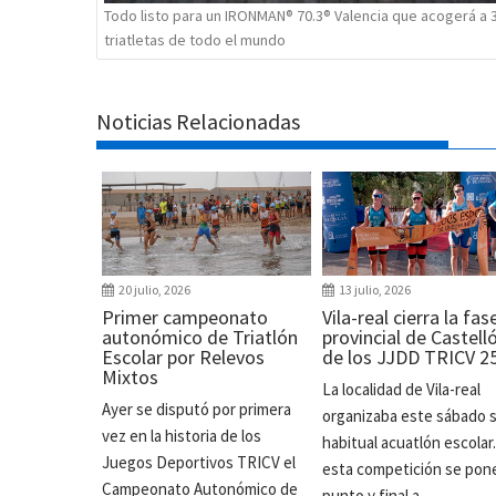
Todo listo para un IRONMAN® 70.3® Valencia que acogerá a 
triatletas de todo el mundo
Noticias Relacionadas
20 julio, 2026
13 julio, 2026
Primer campeonato
Vila-real cierra la fas
autonómico de Triatlón
provincial de Castell
Escolar por Relevos
de los JJDD TRICV 2
Mixtos
La localidad de Vila-real
Ayer se disputó por primera
organizaba este sábado 
vez en la historia de los
habitual acuatlón escolar
Juegos Deportivos TRICV el
esta competición se pon
Campeonato Autonómico de
punto y final a...