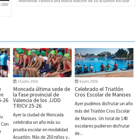
Montemar celebra una nueva edición de su acuatlón escolar
3.000
13 julio, 2026
6 julio, 2026
e
Moncada última sede de
Celebrado el Triatlón
ón
la fase provincial de
Cros Escolar de Manises
5-26
Valencia de los JJDD
Ayer pudimos disfrutar un año
TRICV 25-26
más del Triatlón Cros Escolar
Ayer la ciudad de Moncada
su
de Manises. Un total de 140
celebraba un año más su
. Con
escolares pudieron disfrutar
prueba escolar en modalidad
e
de...
Acuatlón. Más de 250 niños y...