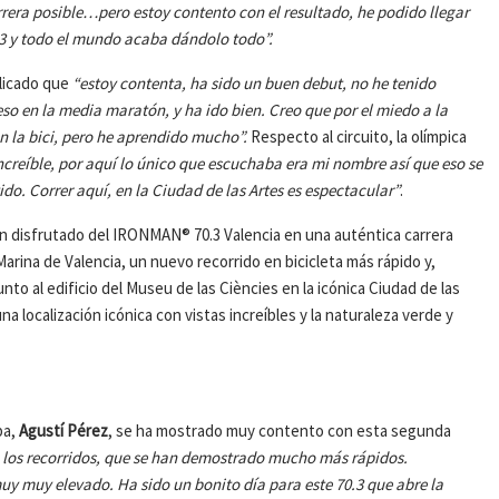
rrera posible…pero estoy contento con el resultado, he podido llegar
.3 y todo el mundo acaba dándolo todo”.
plicado que
“estoy contenta, ha sido un buen debut, no he tenido
o en la media maratón, y ha ido bien. Creo que por el miedo a la
 la bici, pero he aprendido mucho”.
Respecto al circuito, la olímpica
increíble, por aquí lo único que escuchaba era mi nombre así que eso se
. Correr aquí, en la Ciudad de las Artes es espectacular”
.
han disfrutado del IRONMAN® 70.3 Valencia en una auténtica carrera
rina de Valencia, un nuevo recorrido en bicicleta más rápido y,
junto al edificio del Museu de las Ciències en la icónica Ciudad de las
una localización icónica con vistas increíbles y la naturaleza verde y
pa,
Agustí Pérez
, se ha mostrado muy contento con esta segunda
los recorridos, que se han demostrado mucho más rápidos.
y muy elevado. Ha sido un bonito día para este 70.3 que abre la