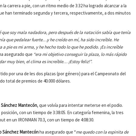
 la carrera a pie, con un ritmo medio de 3:32 ha logrado alcanzar a la
que han terminado segunda y tercera, respectivamente, a dos minutos
é que soy mala nadadora, pero después de la natación sabía que tenía
nía que pedalear fuerte…y he creído en mí, ha sido increíble. He
a a pie es mi arma, y he hecho todo lo que he podido. ¡Es increíble
a ha asegurado que
“era mi objetivo conseguir la plaza, lo más rápido
ar muy bien, el clima es increíble… ¡Estoy feliz!”
.
ido por una de les dos plazas (por género) para el Campeonato del
o total de premios de 40.000 dólares.
 Sánchez Mantecón
, que volvía para intentar meterse en el podio.
 posición, con un tiempo de 3:38:05. En categoría femenina, la tres
but en un IRONMAN 70.3, con un tiempo de 4:08:30.
o Sánchez Mantecón
ha asegurado que “
me quedo con la espinita de