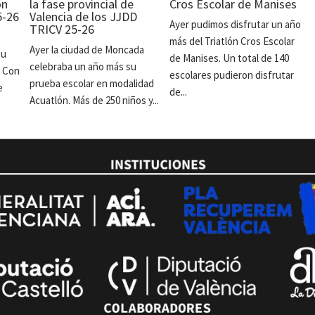
ón
la fase provincial de
Cros Escolar de Manises
5-26
Valencia de los JJDD
Ayer pudimos disfrutar un año
TRICV 25-26
más del Triatlón Cros Escolar
Ayer la ciudad de Moncada
su
de Manises. Un total de 140
celebraba un año más su
. Con
escolares pudieron disfrutar
prueba escolar en modalidad
e
de...
Acuatlón. Más de 250 niños y...