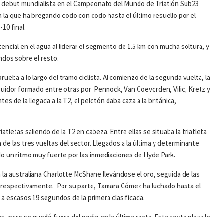
 debut mundialista en el Campeonato del Mundo de Triatlón Sub23
 la que ha bregando codo con codo hasta el último resuello por el
-10 final.
encial en el agua al liderar el segmento de 1.5 km con mucha soltura, y
dos sobre el resto.
rueba a lo largo del tramo ciclista. Al comienzo de la segunda vuelta, la
eguidor formado entre otras por Pennock, Van Coevorden, Vilic, Kretz y
s de la llegada a la T2, el pelotón daba caza a la británica,
atletas saliendo de la T2 en cabeza. Entre ellas se situaba la triatleta
da de las tres vueltas del sector. Llegados a la última y determinante
ndo un ritmo muy fuerte por las inmediaciones de Hyde Park.
n la australiana Charlotte McShane llevándose el oro, seguida de las
e respectivamente. Por su parte, Tamara Gómez ha luchado hasta el
a escasos 19 segundos de la primera clasificada.
 pero se quedó fuera del podio en la última recta. Esta sexta plaza le