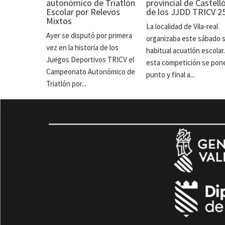
autonómico de Triatlón
provincial de Castell
Escolar por Relevos
de los JJDD TRICV 2
Mixtos
La localidad de Vila-real
Ayer se disputó por primera
organizaba este sábado 
vez en la historia de los
habitual acuatlón escolar
Juegos Deportivos TRICV el
esta competición se pon
Campeonato Autonómico de
punto y final a...
Triatlón por...