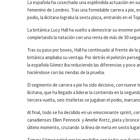
La española ha cosechado una espléndida actuación en su
femenino de Londres. Tras una formidable carrera a pie, en
podio, la ilicitana lograba la sexta plaza, entrando en el Top
La británica Lucy Hall ha vuelto a demostrar su enorme pot
completando la natación con una renta de más de 30 segun
Tras su paso por boxes, Hall ha continuado al frente de la p
británica ampliaba su ventaja. Por detrás el pelotón pers
la española Gómez iba reduciendo las diferencias y poco ante
haciéndose con las riendas de la prueba.
El segmento de carrera a pie ha sido decisivo, con nueve tri
ilicitana, que ha llegado a liderar la contienda en la segun
tercera vuelta, seis triatletas se jugaban el podio, marca
Al final, todo se ha decidido en un emocionante sprint, co
canadienses Ellen Pennock y Amelie Kretz, plata y bronc
último momento, cruzando la línea de meta en sexto lugar 
Tamara Gómez peleó por las medallas con todas sus fuerzas,