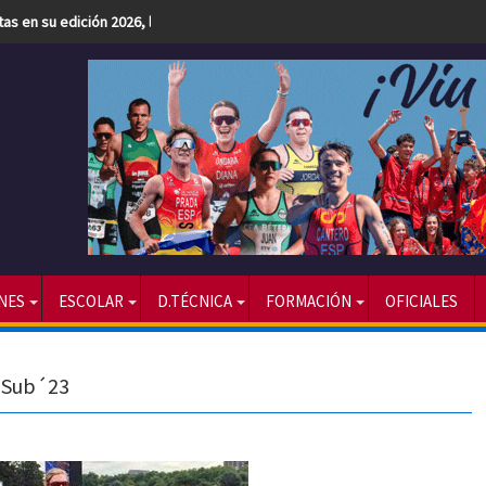
etas en su edición 2026, la más numerosa hasta la fecha
NES
ESCOLAR
D.TÉCNICA
FORMACIÓN
OFICIALES
l Sub´23