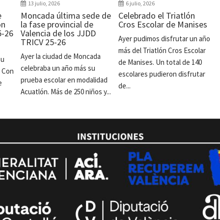
13 julio, 2026
6 julio, 2026
e
Moncada última sede de
Celebrado el Triatlón
ón
la fase provincial de
Cros Escolar de Manises
5-26
Valencia de los JJDD
Ayer pudimos disfrutar un año
TRICV 25-26
más del Triatlón Cros Escolar
Ayer la ciudad de Moncada
su
de Manises. Un total de 140
celebraba un año más su
. Con
escolares pudieron disfrutar
prueba escolar en modalidad
e
de...
Acuatlón. Más de 250 niños y...