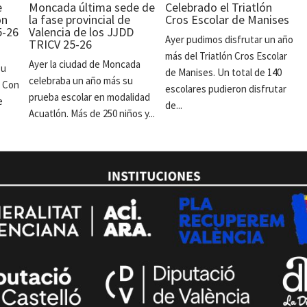
e
Moncada última sede de
Celebrado el Triatlón
ón
la fase provincial de
Cros Escolar de Manises
5-26
Valencia de los JJDD
Ayer pudimos disfrutar un año
TRICV 25-26
más del Triatlón Cros Escolar
Ayer la ciudad de Moncada
su
de Manises. Un total de 140
celebraba un año más su
. Con
escolares pudieron disfrutar
prueba escolar en modalidad
e
de...
Acuatlón. Más de 250 niños y...