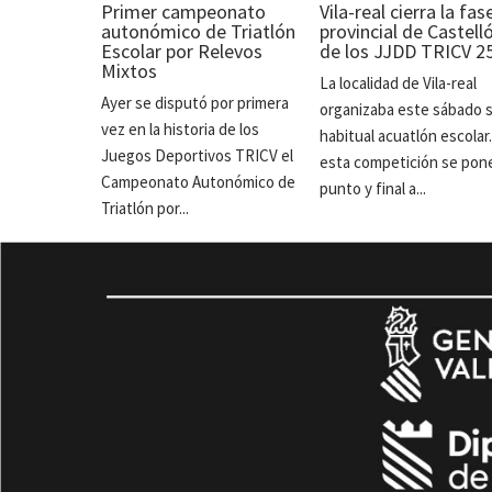
Primer campeonato
Vila-real cierra la fas
autonómico de Triatlón
provincial de Castell
Escolar por Relevos
de los JJDD TRICV 2
Mixtos
La localidad de Vila-real
Ayer se disputó por primera
organizaba este sábado 
vez en la historia de los
habitual acuatlón escolar
Juegos Deportivos TRICV el
esta competición se pon
Campeonato Autonómico de
punto y final a...
Triatlón por...