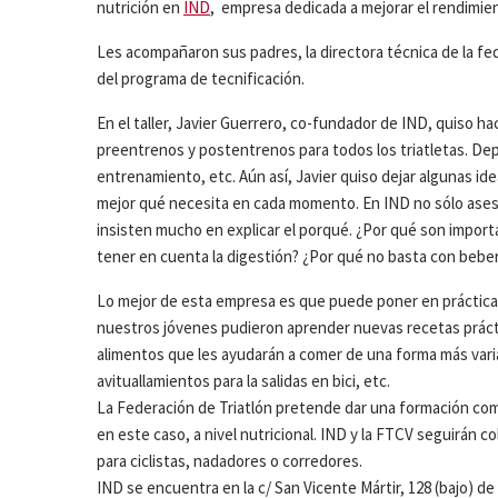
nutrición en
IND
, empresa dedicada a mejorar el rendimien
Les acompañaron sus padres, la directora técnica de la f
del programa de tecnificación.
En el taller, Javier Guerrero, co-fundador de IND, quiso ha
preentrenos y postentrenos para todos los triatletas. De
entrenamiento, etc. Aún así, Javier quiso dejar algunas i
mejor qué necesita en cada momento. En IND no sólo ases
insisten mucho en explicar el porqué. ¿Por qué son import
tener en cuenta la digestión? ¿Por qué no basta con bebe
Lo mejor de esta empresa es que puede poner en práctica 
nuestros jóvenes pudieron aprender nuevas recetas práctic
alimentos que les ayudarán a comer de una forma más vari
avituallamientos para la salidas en bici, etc.
La Federación de Triatlón pretende dar una formación com
en este caso, a nivel nutricional. IND y la FTCV seguirán c
para ciclistas, nadadores o corredores.
IND se encuentra en la c/ San Vicente Mártir, 128 (bajo) de