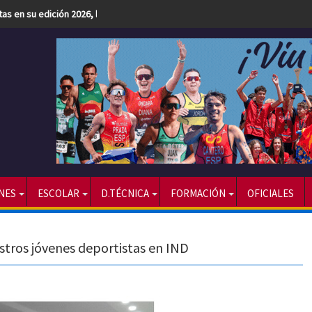
etas en su edición 2026, la más numerosa hasta la fecha
NES
ESCOLAR
D.TÉCNICA
FORMACIÓN
OFICIALES
estros jóvenes deportistas en IND