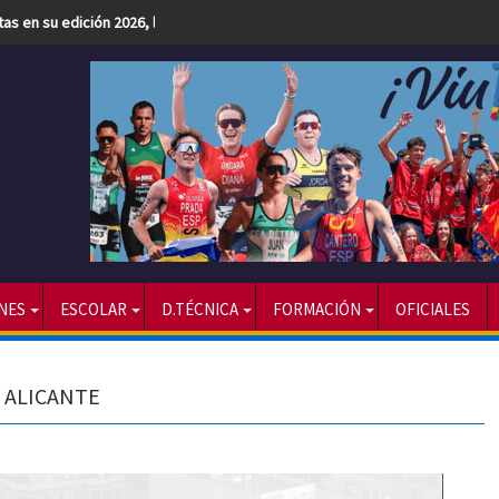
etas en su edición 2026, la más numerosa hasta la fecha
NES
ESCOLAR
D.TÉCNICA
FORMACIÓN
OFICIALES
 ALICANTE