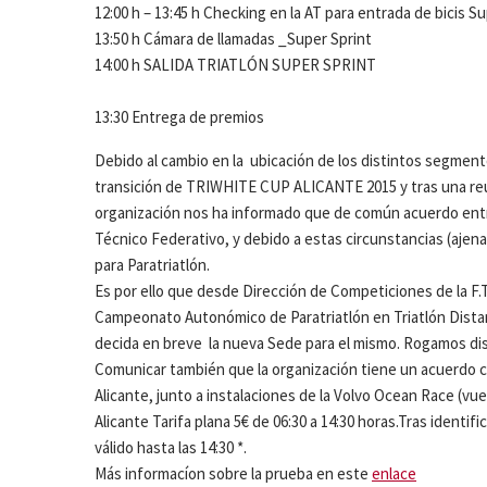
12:00 h – 13:45 h Checking en la AT para entrada de bicis Su
13:50 h Cámara de llamadas _Super Sprint
14:00 h SALIDA TRIATLÓN SUPER SPRINT
13:30 Entrega de premios
Debido al cambio en la ubicación de los distintos segmento
transición de TRIWHITE CUP ALICANTE 2015 y tras una reuni
organización nos ha informado que de común acuerdo entre
Técnico Federativo, y debido a estas circunstancias (ajena
para Paratriatlón.
Es por ello que desde Dirección de Competiciones de la F.T.
Campeonato Autonómico de Paratriatlón en Triatlón Dista
decida en breve la nueva Sede para el mismo. Rogamos dis
Comunicar también que la organización tiene un acuerdo
Alicante, junto a instalaciones de la Volvo Ocean Race (vue
Alicante Tarifa plana 5€ de 06:30 a 14:30 horas.Tras identifi
válido hasta las 14:30 *.
Más informacíon sobre la prueba en este
enlace