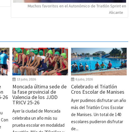
Muchos favoritos en el Autonómico de Triatlón Sprint en
Alicante
13 julio, 2026
6 julio, 2026
e
Moncada última sede de
Celebrado el Triatlón
ón
la fase provincial de
Cros Escolar de Manises
5-26
Valencia de los JJDD
Ayer pudimos disfrutar un año
TRICV 25-26
más del Triatlón Cros Escolar
Ayer la ciudad de Moncada
su
de Manises. Un total de 140
celebraba un año más su
. Con
escolares pudieron disfrutar
prueba escolar en modalidad
e
de...