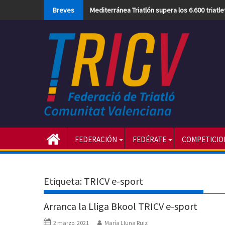
Skip
Breves
Mediterránea Triatlón supera los 6.600 triatl
to
content
FEDERACIÓN
FEDÉRATE
COMPETICIO
Etiqueta:
TRICV e-sport
Arranca la Lliga Bkool TRICV e-sport
2 marzo, 2021
María Lluna Ruiz