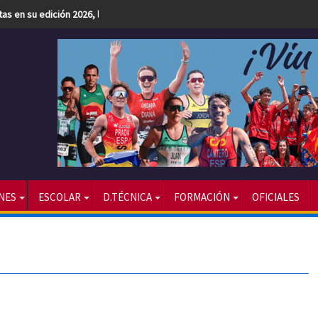
etas en su edición 2026, la más numerosa hasta la fecha
NES
ESCOLAR
D.TÉCNICA
FORMACIÓN
OFICIALES