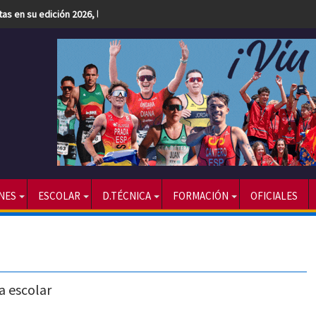
etas en su edición 2026, la más numerosa hasta la fecha
NES
ESCOLAR
D.TÉCNICA
FORMACIÓN
OFICIALES
a escolar