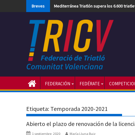
Skip
Breves
Mediterránea Triatlón supera los 6.600 triatl
to
content
FEDERACIÓN
FEDÉRATE
COMPETICIO
Etiqueta:
Temporada 2020-2021
Abierto el plazo de renovación de la licenci
1 septiembre, 2020
María Lluna Ruiz