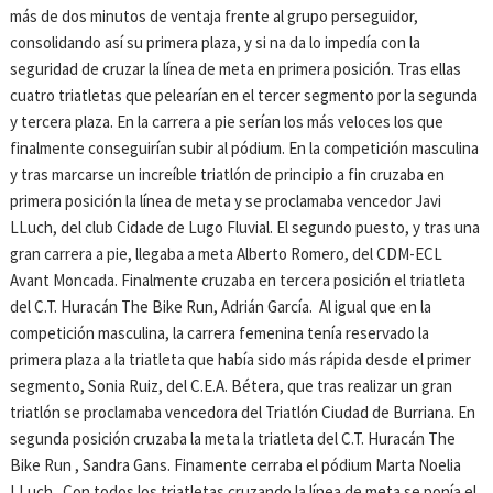
más de dos minutos de ventaja frente al grupo perseguidor,
consolidando así su primera plaza, y si na da lo impedía con la
seguridad de cruzar la línea de meta en primera posición. Tras ellas
cuatro triatletas que pelearían en el tercer segmento por la segunda
y tercera plaza. En la carrera a pie serían los más veloces los que
finalmente conseguirían subir al pódium. En la competición masculina
y tras marcarse un increíble triatlón de principio a fin cruzaba en
primera posición la línea de meta y se proclamaba vencedor Javi
LLuch, del club Cidade de Lugo Fluvial. El segundo puesto, y tras una
gran carrera a pie, llegaba a meta Alberto Romero, del CDM-ECL
Avant Moncada. Finalmente cruzaba en tercera posición el triatleta
del C.T. Huracán The Bike Run, Adrián García.
Al igual que en la
competición masculina, la carrera femenina tenía reservado la
primera plaza a la triatleta que había sido más rápida desde el primer
segmento, Sonia Ruiz, del C.E.A. Bétera, que tras realizar un gran
triatlón se proclamaba vencedora del Triatlón Ciudad de Burriana. En
segunda posición cruzaba la meta la triatleta del C.T. Huracán The
Bike Run , Sandra Gans. Finamente cerraba el pódium Marta Noelia
LLuch.
Con todos los triatletas cruzando la línea de meta se ponía el