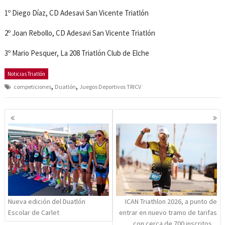
1º Diego Díaz, CD Adesavi San Vicente Triatlón
2º Joan Rebollo, CD Adesavi San Vicente Triatlón
3º Mario Pesquer, La 208 Triatlón Club de Elche
Noticias Triatlón
,
,
competiciones
Duatlón
Juegos Deportivos TRICV
Navegación
de
entradas
Nueva edición del Duatlón
ICAN Triathlon 2026, a punto de
Escolar de Carlet
entrar en nuevo tramo de tarifas
con cerca de 700 inscritos