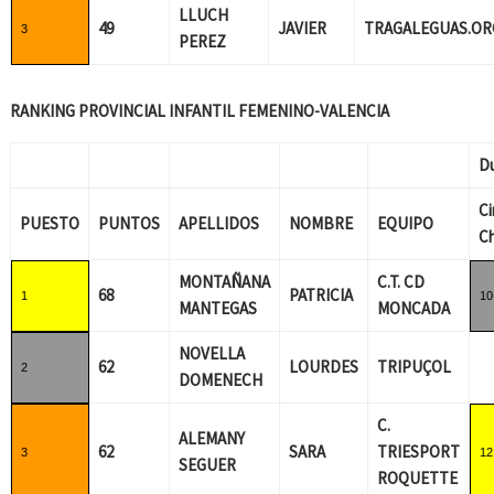
LLUCH
49
JAVIER
TRAGALEGUAS.OR
3
PEREZ
RANKING PROVINCIAL INFANTIL FEMENINO-VALENCIA
D
Ci
PUESTO
PUNTOS
APELLIDOS
NOMBRE
EQUIPO
C
MONTAÑANA
C.T. CD
68
PATRICIA
1
10
MANTEGAS
MONCADA
NOVELLA
62
LOURDES
TRIPUÇOL
2
DOMENECH
C.
ALEMANY
62
SARA
TRIESPORT
3
12
SEGUER
ROQUETTE