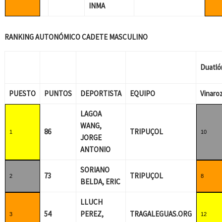
INMA
RANKING AUTONÓMICO CADETE MASCULINO
Duatló
PUESTO
PUNTOS
DEPORTISTA
EQUIPO
Vinaro
LAGOA
WANG,
86
TRIPUÇOL
1
10
JORGE
ANTONIO
SORIANO
73
TRIPUÇOL
2
8
BELDA, ERIC
LLUCH
54
PEREZ,
TRAGALEGUAS.ORG
3
12