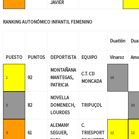
JAVIER
RANKING AUTONÓMICO INFANTIL FEMENINO
Duatlón
Dua
PUESTO
PUNTOS
DEPORTISTA
EQUIPO
Vinaroz
Amo
MONTAÑANA
C.T. CD
92
MANTEGAS,
1
10
MONCADA
PATRICIA
NOVELLA
82
DOMENECH,
TRIPUÇOL
2
10
LOURDES
ALEMANY
C.
61
SEGUER,
TRIESPORT
3
12
12