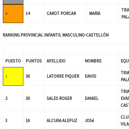
TRI
14
CAROT PORCAR
MARíA
3
PAL
RANKING PROVINCIAL INFANTIL MASCULINO-CASTELLÓN
PUESTO
PUNTOS
APELLIDO
NOMBRE
EQU
TRI
36
LATORRE PIQUER
DAVID
1
PAL
TRI
2
30
SALES ROGER
DANIEL
EVA
CAS
CLU
3
16
ALCUñA ALEPUZ
JOSé
VIL