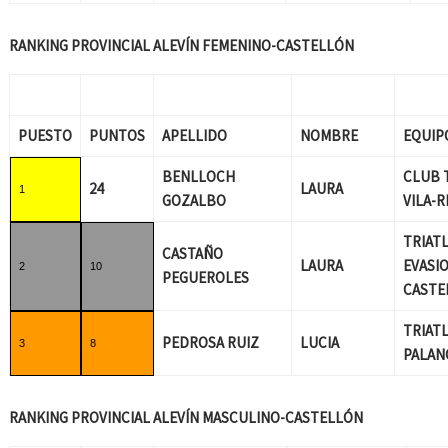
RANKING PROVINCIAL ALEVÍN FEMENINO-CASTELLÓN
PUESTO
PUNTOS
APELLIDO
NOMBRE
EQUIP
BENLLOCH
CLUB 
24
LAURA
1
GOZALBO
VILA-R
TRIAT
CASTAÑO
LAURA
EVASI
2
10
PEGUEROLES
CASTE
TRIAT
PEDROSA RUIZ
LUCIA
3
8
PALAN
RANKING PROVINCIAL ALEVÍN MASCULINO-CASTELLÓN