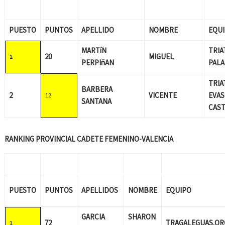
PUESTO
PUNTOS
APELLIDO
NOMBRE
EQU
MARTíN
TRIA
20
MIGUEL
1
PERPIñAN
PALA
TRI
BARBERA
2
VICENTE
EVAS
12
SANTANA
CAS
RANKING PROVINCIAL CADETE FEMENINO-VALENCIA
PUESTO
PUNTOS
APELLIDOS
NOMBRE
EQUIPO
GARCIA
SHARON
72
TRAGALEGUAS.OR
1