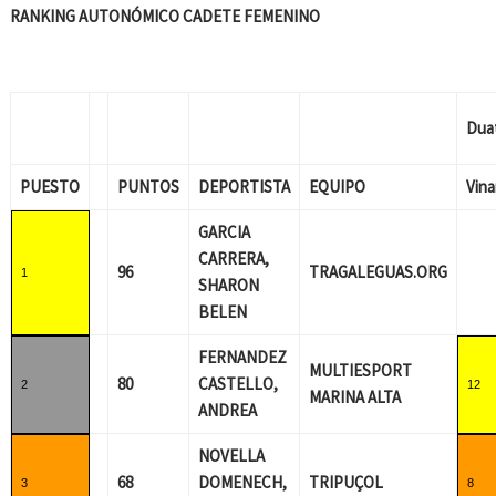
RANKING AUTONÓMICO CADETE FEMENINO
Dua
PUESTO
PUNTOS
DEPORTISTA
EQUIPO
Vina
GARCIA
CARRERA,
96
TRAGALEGUAS.ORG
1
SHARON
BELEN
FERNANDEZ
MULTIESPORT
80
CASTELLO,
2
12
MARINA ALTA
ANDREA
NOVELLA
68
DOMENECH,
TRIPUÇOL
3
8