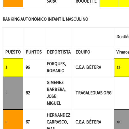
SARA
ROQUETTE
RANKING AUTONÓMICO INFANTIL MASCULINO
Duatló
PUESTO
PUNTOS
DEPORTISTA
EQUIPO
Vinaro
FORQUES,
96
C.E.A. BÉTERA
1
12
ROMARIC
GIMENEZ
BARBERA,
82
TRAGALEGUAS.ORG
2
JOSE
MIGUEL
HERNANDEZ
67
CARRASCO,
C.E.A. BÉTERA
3
10
IVAN