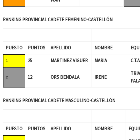
RANKING PROVINCIAL CADETE FEMENINO-CASTELLÓN
PUESTO
PUNTOS
APELLIDO
NOMBRE
EQU
25
MARTINEZ VIGUER
MARIA
C.T.
1
TRI
12
ORS BENDALA
IRENE
2
PAL
RANKING PROVINCIAL CADETE MASCULINO-CASTELLÓN
PUESTO
PUNTOS
APELLIDO
NOMBRE
EQUI