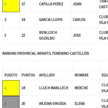
TRIA
27
CAPILLA PEREZ
JOAN
1
CAST
CLUB
2
24
GARCIA LLOPIS
CARLOS
VILA
BENLLOCH
CLUB
3
22
JOSE
GOZALBO
VILA
RANKING PROVINCIAL INFANTIL FEMENINO-CASTELLÓN
PUESTO
PUNTOS
APELLIDO
NOMBRE
EQU
CLU
24
LLUCH MANLLECH
MERCHE
1
VIL
CLU
20
ARJONA VINUESA
ELENA
2
VIL